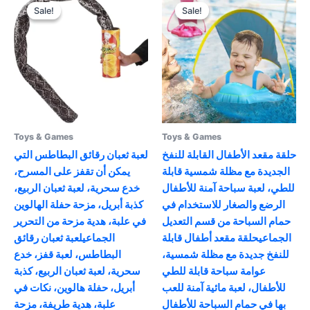
variants.
may
Sale!
Sale!
Sale!
Sale!
The
be
options
chosen
may
on
be
the
chosen
product
on
page
the
product
Toys & Games
Toys & Games
page
حلقة مقعد الأطفال القابلة للنفخ
لعبة ثعبان رقائق البطاطس التي
الجديدة مع مظلة شمسية قابلة
يمكن أن تقفز على المسرح،
للطي، لعبة سباحة آمنة للأطفال
خدع سحرية، لعبة ثعبان الربيع،
الرضع والصغار للاستخدام في
كذبة أبريل، مزحة حفلة الهالوين
حمام السباحة من قسم التعديل
في علبة، هدية مزحة من التحرير
الجماعيحلقة مقعد أطفال قابلة
الجماعيلعبة ثعبان رقائق
للنفخ جديدة مع مظلة شمسية،
البطاطس، لعبة قفز، خدع
عوامة سباحة قابلة للطي
سحرية، لعبة ثعبان الربيع، كذبة
للأطفال، لعبة مائية آمنة للعب
أبريل، حفلة هالوين، نكات في
بها في حمام السباحة للأطفال
علبة، هدية طريفة، مزحة