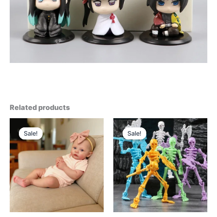
Related products
Sale!
Sale!
Sale!
Sale!