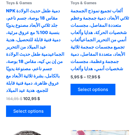
Toys & Games
Toys & Games
ألعاب تجميع نموذج الجمجمة
NPK دمية طفل حديث الولادة
ثلاثي الأبعاد، دمية جمجمة وعظم
مقاس 18 بوصة، جسم ناعم،
متعددة المفاصل، مجسمات
جلد ثلاثي الأبعاد مصنوع يدويًا
شخصيات الحركة، هدايا وألعاب
بنسبة 100% مع عروق مرئية،
أنمي من التحرير الجماعيألعاب
دمية فنية قابلة للتحصيل، هدية
تجميع مجسمات جمجمة ثلاثية
عيد الميلاد من التحرير
الأبعاد، متعددة المفاصل، دمية
الجماعيدمية طفل حديث الولادة
جمجمة وعظمة، مجسمات
من إن بي كيه، مقاس 18 بوصة،
شخصيات أنمي، هدايا وألعاب
جسم ناعم، مصنوعة يدويًا
بالكامل، بشرة ثلاثية الأبعاد مع
Price
5,95
$
–
17,95
$
range:
عروق ظاهرة، دمية فنية قابلة
This
5,95 $
Select options
للجمع، هدية عيد الميلاد
product
through
17,95 $
Original
Current
164,95
$
102,95
$
has
price
price
This
multiple
was:
is:
Select options
product
variants.
164,95 $.
102,95 $.
has
The
multiple
options