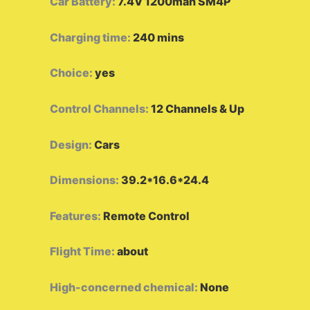
Car Battery
:
7.4V 1200mah SM4P
Charging time
:
240 mins
Choice
:
yes
Control Channels
:
12 Channels & Up
Design
:
Cars
Dimensions
:
39.2*16.6*24.4
Features
:
Remote Control
Flight Time
:
about
High-concerned chemical
:
None