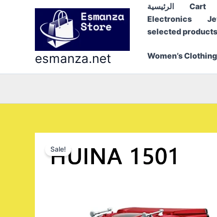
Skip
الرئيسية
Cart
to
Electronics
Je
content
selected product
esmanza.net
Women’s Clothing
Sale!