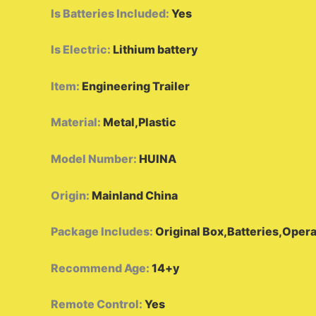
Is Batteries Included
:
Yes
Is Electric
:
Lithium battery
Item
:
Engineering Trailer
Material
:
Metal,Plastic
Model Number
:
HUINA
Origin
:
Mainland China
Package Includes
:
Original Box,Batteries,Oper
Recommend Age
:
14+y
Remote Control
:
Yes