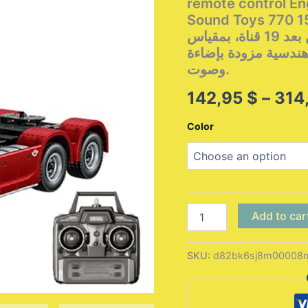
remote control Eng
Sound Toys من قسم التعديل الجماعيجرار هوينا 1501 770S
مصنوع من سبيكة معدنية، شاحنة تحكم عن بعد 19 قناة، بمقياس
1/18، هندسية مزودة بإضاءة
وصوت.
142,95
$
–
314
Color
HUINA
Add to car
1501
770S
Alloy
SKU:
d82bk6sj8m00008
Tractor
19CH
RC
Truck