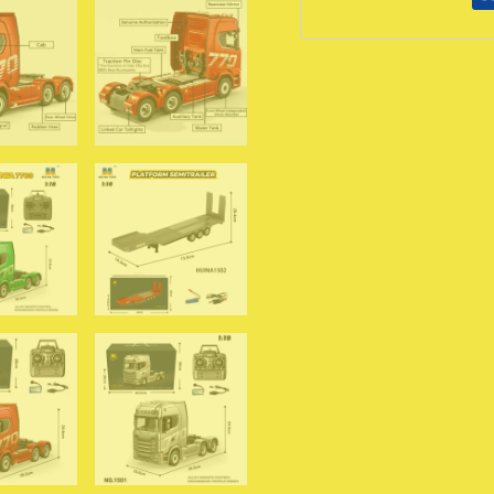
1/18
2.4G
remote
control
Engineering
Trailer
Truck
with
Light
and
Sound
Toys
من
قسم
التعديل
الجماعيجرار
هوينا
1501
770S
مصنوع
من
سبيكة