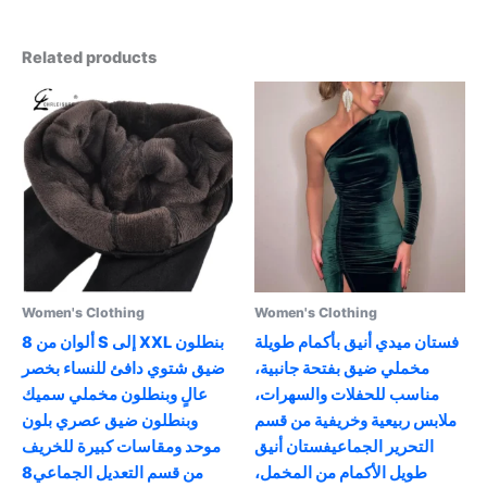
Related products
Women's Clothing
Women's Clothing
فستان ميدي أنيق بأكمام طويلة
8 ألوان من S إلى XXL بنطلون
مخملي ضيق بفتحة جانبية،
ضيق شتوي دافئ للنساء بخصر
مناسب للحفلات والسهرات،
عالٍ وبنطلون مخملي سميك
ملابس ربيعية وخريفية من قسم
وبنطلون ضيق عصري بلون
التحرير الجماعيفستان أنيق
موحد ومقاسات كبيرة للخريف
طويل الأكمام من المخمل،
من قسم التعديل الجماعي8