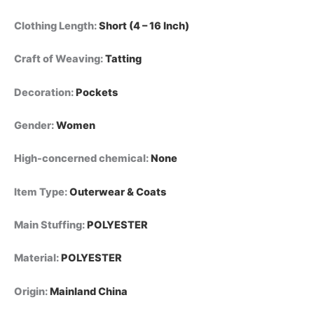
سترة
Clothing Length
:
Short (4 – 16 Inch)
أساسية
سميكة،
ملابس
Craft of Weaving
:
Tatting
نسائية
quantity
Decoration
:
Pockets
Gender
:
Women
High-concerned chemical
:
None
Item Type
:
Outerwear & Coats
Main Stuffing
:
POLYESTER
Material
:
POLYESTER
Origin
:
Mainland China