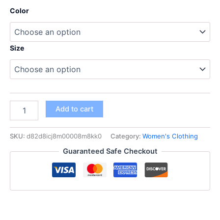
range:
Color
33,95 $
through
Size
42,95 $
سترة
Add to cart
نسائية
قصيرة
من
SKU:
d82d8icj8m00008m8kk0
Category:
Women's Clothing
القطن
Guaranteed Safe Checkout
بدون
أكمام
دافئة
بياقة
عالية،
ملابس
خارجية