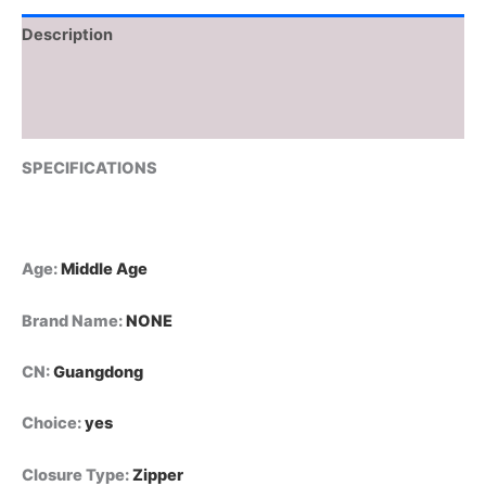
شتوية
فضفاضة
Description
سميكة
أساسية
Additional information
من
قسم
Reviews (0)
التعديل
الجماعيسترة
SPECIFICATIONS
نسائية
قصيرة
من
القطن
المحشو
Age
:
Middle Age
بالريش،
بدون
Brand Name
:
NONE
أكمام،
دافئة،
CN
:
Guangdong
بياقة
عالية،
ملابس
Choice
:
yes
خارجية
شتوية
Closure Type
:
Zipper
فضفاضة،