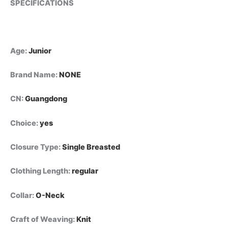
SPECIFICATIONS
الجماعيكارديجان
نسائي
جديد
للخريف،
كوري
Age
:
Junior
أنيق
محبوك
Brand Name
:
NONE
بدون
أكمام،
CN
:
Guangdong
كنزة
نسائية
كاجوال
Choice
:
yes
عصرية،
بلوزة
Closure Type
:
Single Breasted
نسائية
أنيقة
Clothing Length
:
regular
جديدة
quantity
Collar
:
O-Neck
Craft of Weaving
:
Knit