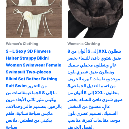
Women's Clothing
Women's Clothing
8 ألوان من S إلى XXL بنطلون
S – L Sexy 3D Flowers
ضيق شتوي دافئ للنساء بخصر
Halter Strappy Bikini
عالٍ وبنطلون مخملي سميك
Women Swimwear Female
وبنطلون ضيق عصري بلون
Swimsuit Two-pieces
موحد ومقاسات كبيرة للخريف
Bikini Set Bather Bathing
من قسم التعديل الجماعي8
Suit Swim من التحرير
ألوان من S إلى XXL، بنطلون
الجماعيمقاسات من S إلى L،
ضيق شتوي دافئ للنساء، بخصر
بيكيني مثير ثلاثي الأبعاد مزين
عالٍ، مصنوع من المخمل
بالزهور، بتصميم هالتر وحمالات،
السميك، تصميم عصري بلون
ملابس سباحة نسائية، طقم
موحد، مقاسات كبيرة، مناسب
بيكيني من قطعتين، ملابس
لفصل الخريف.
سباحة