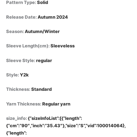
Pattern Type
:
Solid
Release Date
:
Autumn 2024
Season
:
Autumn/Winter
Sleeve Length(cm)
:
Sleeveless
Sleeve Style
:
regular
Style
:
Y2k
Thickness
:
Standard
Yarn Thickness
:
Regular yarn
size_info
:
{“sizeInfoList”:[{“length”:
{“cm”:”90″,”inch”:”35.43″},”size”:”S”,”vid”:100014064},
{“length”: