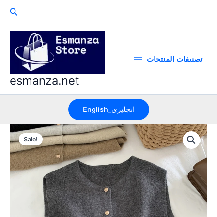
Skip
Search
to
content
تصنيفات المنتجات
esmanza.net
English_انجليزى
Sale!