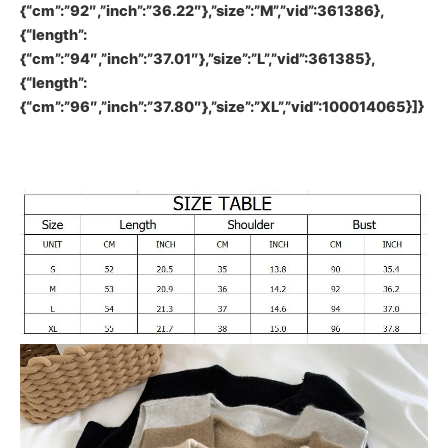
{“cm”:”92″,”inch”:”36.22″},”size”:”M”,”vid”:361386},
{“length”:
{“cm”:”94″,”inch”:”37.01″},”size”:”L”,”vid”:361385},
{“length”:
{“cm”:”96″,”inch”:”37.80″},”size”:”XL”,”vid”:100014065}]}