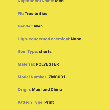
Department Name
:
Men
Fit
:
True to Size
Gender
:
Men
High-concerned chemical
:
None
Item Type
:
shorts
Material
:
POLYESTER
Model Number
:
ZMC001
Origin
:
Mainland China
Pattern Type
:
Print