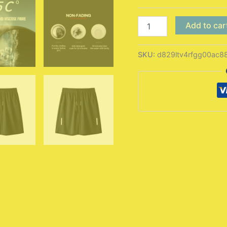
SONECHOKI
Add to car
شورت
رياضي
رجالي
SKU:
d829ltv4rfgg00ac8
مطبوع
عليه
شعار
فضفاض
لكرة
السلة،
مناسب
للجيم،
سريع
الجفاف،
يسمح
بالتهوية،
مناسب
للتدريب
البدني
للرجال
من