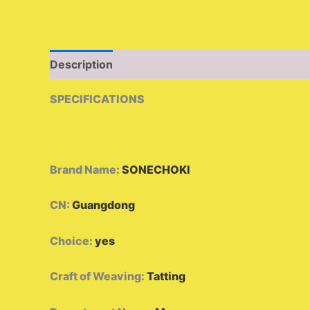
Description
Additional information
Reviews 
SPECIFICATIONS
Brand Name
:
SONECHOKI
CN
:
Guangdong
Choice
:
yes
Craft of Weaving
:
Tatting