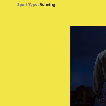
Sport Type
:
Running