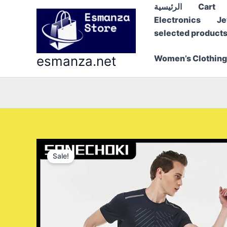
Skip
Cart
الرئيسية
to
Electronics
Je
content
selected product
esmanza.net
Women’s Clothing
Sale!