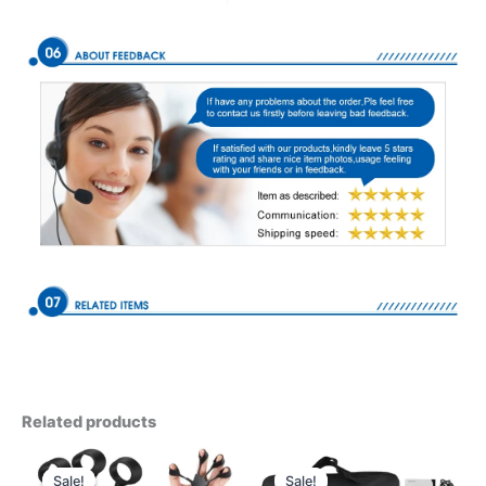
Related products
Sale!
Sale!
Sale!
Sale!