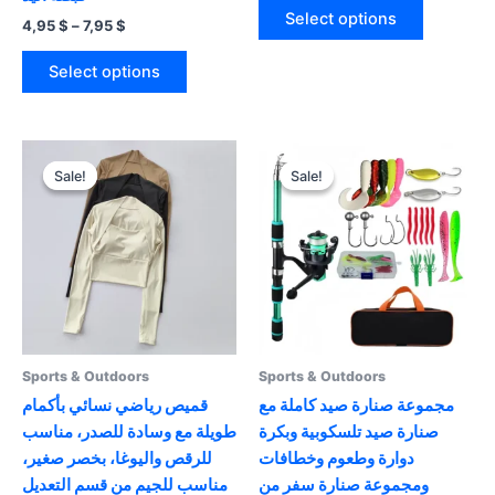
This
126,95 $
Select options
Price
4,95
$
–
7,95
$
product
through
range:
139,95 $
This
has
4,95 $
Select options
product
multiple
through
7,95 $
has
variants.
multiple
The
variants.
options
Sale!
Sale!
Sale!
Sale!
The
may
options
be
may
chosen
be
on
chosen
the
on
product
the
page
product
Sports & Outdoors
Sports & Outdoors
page
مجموعة صنارة صيد كاملة مع
قميص رياضي نسائي بأكمام
صنارة صيد تلسكوبية وبكرة
طويلة مع وسادة للصدر، مناسب
دوارة وطعوم وخطافات
للرقص واليوغا، بخصر صغير،
ومجموعة صنارة سفر من
مناسب للجيم من قسم التعديل