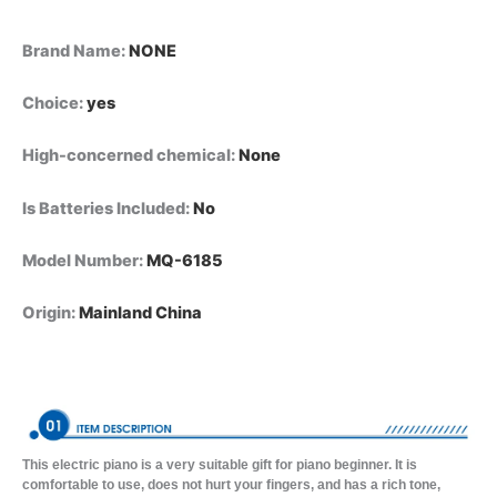
الجماعيبيانو
إلكتروني
رقمي
Brand Name
:
NONE
متعدد
الوظائف
Choice
:
yes
للأطفال،
مزود
High-concerned chemical
:
None
بـ
61
مفتاحًا،
Is Batteries Included
:
No
مناسب
لطلاب
Model Number
:
MQ-6185
البيانو،
مع
Origin
:
Mainland China
وظيفة
الميكروفون.
quantity
This electric piano is a very suitable gift for piano beginner. It is
comfortable to use, does not hurt your fingers, and has a rich tone,