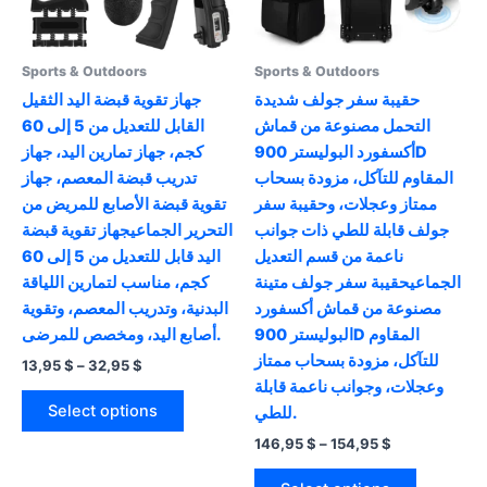
on
product
the
page
product
Sports & Outdoors
Sports & Outdoors
page
حقيبة سفر جولف شديدة
جهاز تقوية قبضة اليد الثقيل
التحمل مصنوعة من قماش
القابل للتعديل من 5 إلى 60
أكسفورد البوليستر 900D
كجم، جهاز تمارين اليد، جهاز
المقاوم للتآكل، مزودة بسحاب
تدريب قبضة المعصم، جهاز
ممتاز وعجلات، وحقيبة سفر
تقوية قبضة الأصابع للمريض من
جولف قابلة للطي ذات جوانب
التحرير الجماعيجهاز تقوية قبضة
ناعمة من قسم التعديل
اليد قابل للتعديل من 5 إلى 60
الجماعيحقيبة سفر جولف متينة
كجم، مناسب لتمارين اللياقة
مصنوعة من قماش أكسفورد
البدنية، وتدريب المعصم، وتقوية
البوليستر 900D المقاوم
أصابع اليد، ومخصص للمرضى.
للتآكل، مزودة بسحاب ممتاز
Price
13,95
$
–
32,95
$
range:
وعجلات، وجوانب ناعمة قابلة
This
13,95 $
Select options
للطي.
product
through
32,95 $
Price
146,95
$
–
154,95
$
has
range:
multiple
This
146,95 $