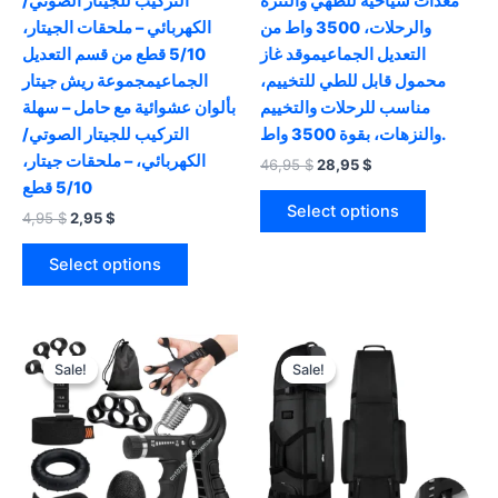
معدات سياحية للطهي والتنزه
التركيب للجيتار الصوتي/
والرحلات، 3500 واط من
الكهربائي – ملحقات الجيتار،
التعديل الجماعيموقد غاز
5/10 قطع من قسم التعديل
محمول قابل للطي للتخييم،
الجماعيمجموعة ريش جيتار
مناسب للرحلات والتخييم
بألوان عشوائية مع حامل – سهلة
والنزهات، بقوة 3500 واط.
التركيب للجيتار الصوتي/
الكهربائي، – ملحقات جيتار،
Original
Current
46,95
$
28,95
$
price
price
5/10 قطع
This
was:
is:
Select options
Original
Current
4,95
$
2,95
$
product
46,95 $.
28,95 $.
price
price
This
has
was:
is:
Select options
product
multiple
4,95 $.
2,95 $.
has
variants.
multiple
The
variants.
options
Sale!
Sale!
Sale!
Sale!
The
may
options
be
may
chosen
be
on
chosen
the