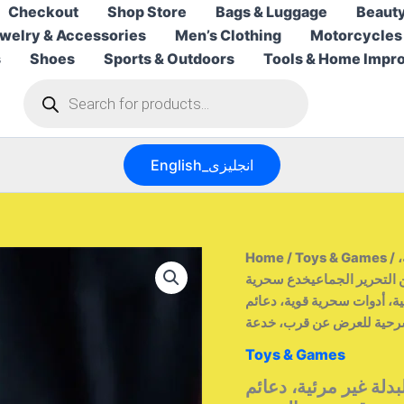
Checkout
Shop Store
Bags & Luggage
Beauty
welry & Accessories
Men’s Clothing
Motorcycles
s
Shoes
Sports & Outdoors
Tools & Home Impr
Products
search
English_انجليزى
/ حلقة عائمة، خدع سحرية، قلم كرة، تأثير عائم لبدلة غير مرئية،
Toys & Games
/
Home
التحرير الجماعيخدع سحرية
ية، أدوات سحرية قوية، دعائم
حية للعرض عن قرب، خدعة
Toys & Games
دلة غير مرئية، دعائم