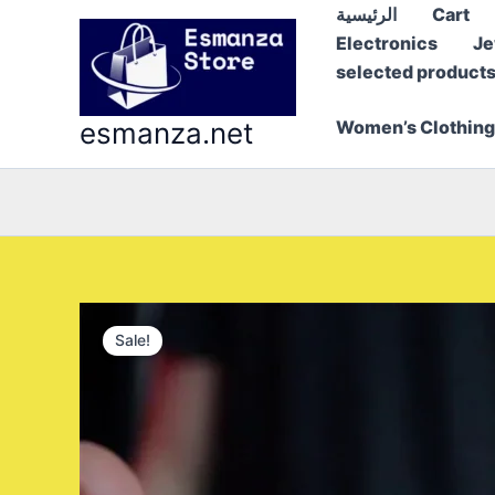
Skip
Cart
الرئيسية
to
Electronics
Je
content
selected product
esmanza.net
Women’s Clothing
Sale!