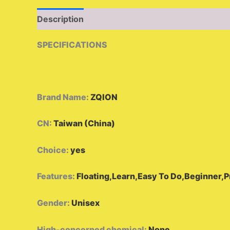
Description
Additional information
Reviews 
SPECIFICATIONS
Brand Name
:
ZQION
CN
:
Taiwan (China)
Choice
:
yes
Features
:
Floating,Learn,Easy To Do,Beginner,P
Gender
:
Unisex
High-concerned chemical
:
None