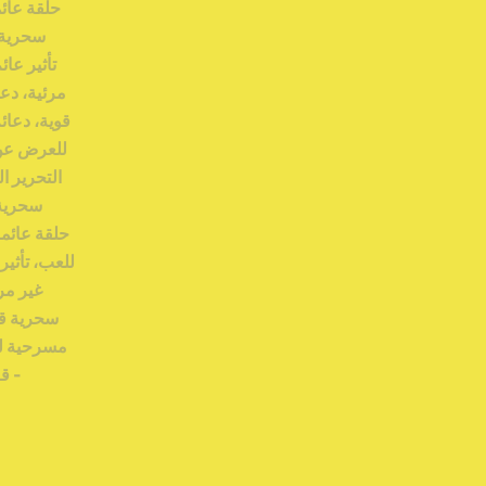
قوية،
دعائم
مسرحية
للعرض
عن
قرب
من
التحرير
الجماعيخدع
سحرية
باستخدام
حلقة
عائمة،
قلم
كرة
للعب،
تأثير
عائم
لبدلة
غير
مرئية،
أدوات