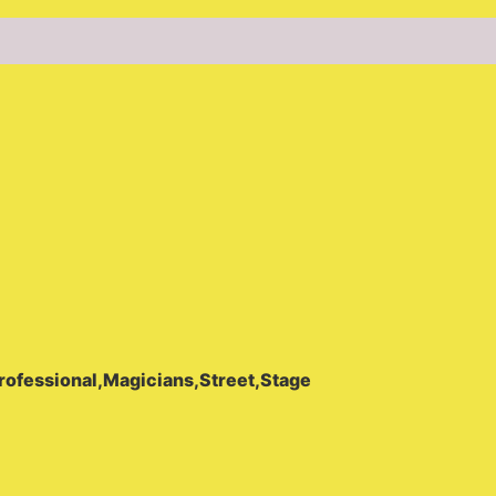
سحرية
قوية،
(0)
دعائم
مسرحية
للعرض
عن
قرب،
خدعة
quantity
rofessional,Magicians,Street,Stage