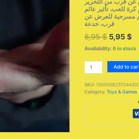
 عن قرب من التحرير
رة للعب، تأثير عائم
ائم مسرحية للعرض عن
قرب، خدعة
Original
C
8,95
$
5,95
$
price
pr
Availability:
6 in stock
was:
is
حلقة
Add to car
عائمة،
8,95 $.
5,
خدع
سحرية،
SKU:
1005008237244303-
قلم
Category:
Toys & Games
كرة،
تأثير
عائم
لبدلة
غير
مرئية،
دعائم
سحرية