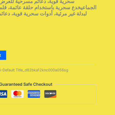
سحرية قوية، دعائم مسرحية للعرض
للعب،
الجماعيخدع سحرية باستخدام حلقة عائمة، قلم ك
تأثير
لبدلة غير مرئية، أدوات سحرية قوية، دع
عائم
لبدلة
غير
urrent
مرئية،
أدوات
ice
سحرية
قوية،
:
دعائم
t
مسرحية
95 $.
للعرض
عن
Default Title_d82bka12knc000a056sg
قرب،
خدعة
quantity
Guaranteed Safe Checkout