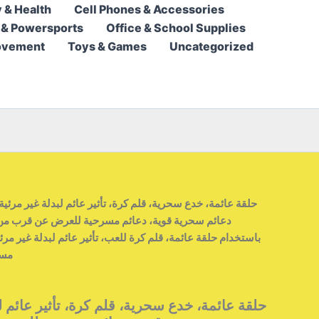
كرة،
5,95 $.
8,95 $.
 & Health
Cell Phones & Accessories
تأثير
 & Powersports
Office & School Supplies
عائم
ovement
Toys & Games
Uncategorized
لبدلة
غير
مرئية،
دعائم
سحرية
قوية،
دعائم
مسرحية
للعرض
عن
قرب
من
التحرير
دعائم سحرية قوية، دعائم مسرحية للعرض عن قرب من 
الجماعيخدع
باستخدام حلقة عائمة، قلم كرة للعب، تأثير عائم لبدلة غير مرئ
سحرية
مسر
باستخدام
حلقة
عائمة،
حلقة عائمة، خدع سحرية، قلم كرة، تأثير عائم لب
قلم
كرة