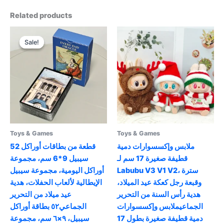
Related products
Sale!
Sale!
Toys & Games
Toys & Games
ملابس وإكسسوارات دمية
52 قطعة من بطاقات أوراكل
قطيفة صغيرة 17 سم لـ
سيبيل 9*6 سم، مجموعة
Labubu V3 V1 V2، سترة
أوراكل اليومية، مجموعة سيبيل
وقبعة رجل كعكة عيد الميلاد،
الإيطالية لألعاب الحفلات، هدية
هدية رأس السنة من التحرير
عيد ميلاد من التحرير
الجماعيملابس وإكسسوارات
الجماعي٥٢ بطاقة أوراكل
دمية قطيفة صغيرة بطول 17
سيبيل، ٩×٦ سم، مجموعة