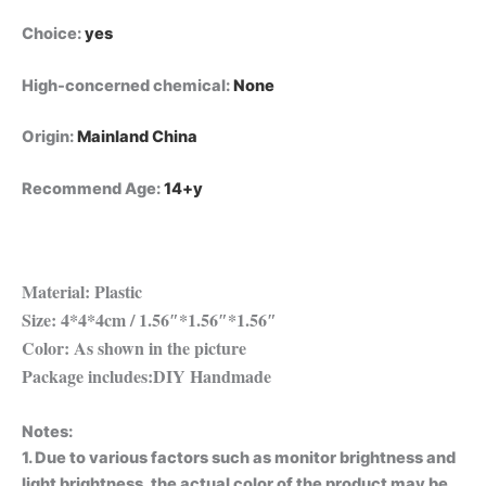
Choice
:
yes
High-concerned chemical
:
None
Origin
:
Mainland China
Recommend Age
:
14+y
Material: Plastic
Size: 4*4*4cm / 1.56″*1.56″*1.56″
Color: As shown in the picture
Package includes:DIY Handmade
Notes:
1. Due to various factors such as monitor brightness and
light brightness, the actual color of the product may be