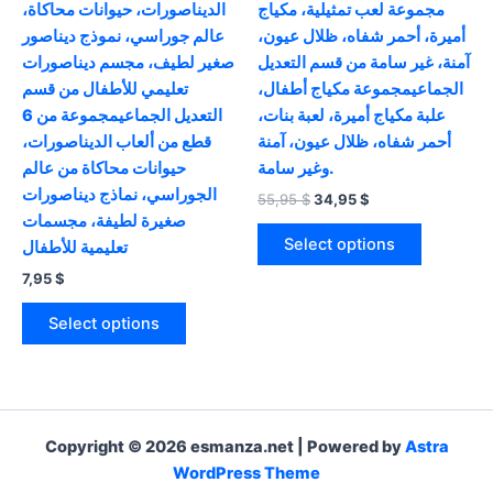
مجموعة لعب تمثيلية، مكياج
الديناصورات، حيوانات محاكاة،
أميرة، أحمر شفاه، ظلال عيون،
عالم جوراسي، نموذج ديناصور
آمنة، غير سامة من قسم التعديل
صغير لطيف، مجسم ديناصورات
الجماعيمجموعة مكياج أطفال،
تعليمي للأطفال من قسم
علبة مكياج أميرة، لعبة بنات،
التعديل الجماعيمجموعة من 6
أحمر شفاه، ظلال عيون، آمنة
قطع من ألعاب الديناصورات،
وغير سامة.
حيوانات محاكاة من عالم
الجوراسي، نماذج ديناصورات
Original
Current
55,95
$
34,95
$
price
price
صغيرة لطيفة، مجسمات
This
was:
is:
Select options
تعليمية للأطفال
product
55,95 $.
34,95 $.
7,95
$
has
This
multiple
Select options
product
variants.
has
The
multiple
options
variants.
may
The
be
Copyright © 2026 esmanza.net | Powered by
Astra
options
chosen
WordPress Theme
may
on