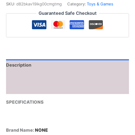
SKU:
d82bkav19ikg00cmgtmg
Category:
Toys & Games
Guaranteed Safe Checkout
Description
Additional information
Reviews (0)
SPECIFICATIONS
Brand Name
:
NONE