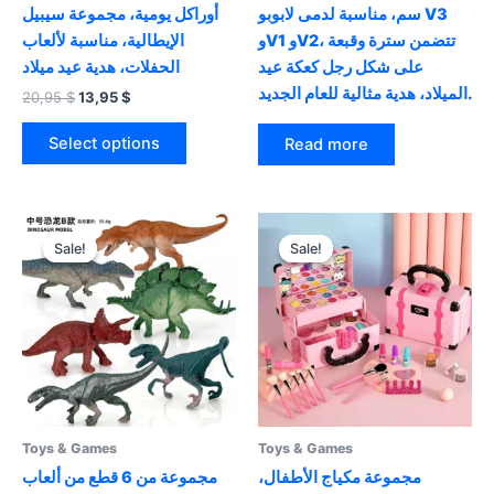
سم، مناسبة لدمى لابوبو V3
أوراكل يومية، مجموعة سيبيل
وV1 وV2، تتضمن سترة وقبعة
الإيطالية، مناسبة لألعاب
على شكل رجل كعكة عيد
الحفلات، هدية عيد ميلاد
الميلاد، هدية مثالية للعام الجديد.
Original
Current
20,95
$
13,95
$
price
price
This
was:
is:
Select options
Read more
product
20,95 $.
13,95 $.
has
multiple
variants.
Sale!
Sale!
Sale!
Sale!
The
options
may
be
chosen
on
the
product
Toys & Games
Toys & Games
page
مجموعة مكياج الأطفال،
مجموعة من 6 قطع من ألعاب