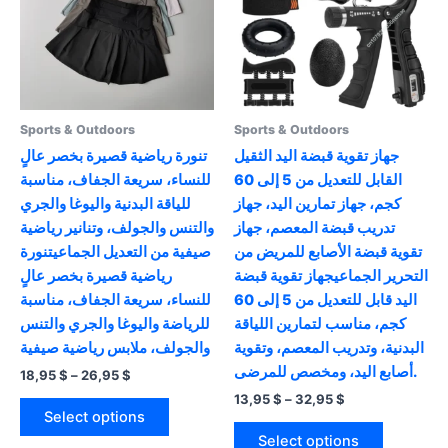
may
chosen
be
on
chosen
the
on
product
the
page
product
Sports & Outdoors
Sports & Outdoors
page
جهاز تقوية قبضة اليد الثقيل
تنورة رياضية قصيرة بخصر عالٍ
القابل للتعديل من 5 إلى 60
للنساء، سريعة الجفاف، مناسبة
كجم، جهاز تمارين اليد، جهاز
للياقة البدنية واليوغا والجري
تدريب قبضة المعصم، جهاز
والتنس والجولف، وتنانير رياضية
تقوية قبضة الأصابع للمريض من
صيفية من التعديل الجماعيتنورة
التحرير الجماعيجهاز تقوية قبضة
رياضية قصيرة بخصر عالٍ
اليد قابل للتعديل من 5 إلى 60
للنساء، سريعة الجفاف، مناسبة
كجم، مناسب لتمارين اللياقة
للرياضة واليوغا والجري والتنس
البدنية، وتدريب المعصم، وتقوية
والجولف، ملابس رياضية صيفية
أصابع اليد، ومخصص للمرضى.
Price
18,95
$
–
26,95
$
range:
Price
13,95
$
–
32,95
$
This
18,95 $
range:
Select options
product
This
through
13,95 $
Select options
26,95 $