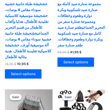
مجموعة صنارة صيد كاملة مع
خشخيشة طبلة جانبية خشبية
صنارة صيد تلسكوبية وبكرة
سوداء مقاس 4 بوصات،
دوارة وطعوم وخطافات
خشخيشة موسيقية كلاسيكية
ومجموعة صنارة سفر من
تقليدية للأطفال، هدايا وألعاب
التحرير الجماعيطقم صنارة صيد
للأطفال من قسم التحرير
كامل مع صنارة صيد تلسكوبية
الجماعيخشخيشة طبلة جانبية
وبكرة دوارة وطعوم وخطافات،
خشبية سوداء مقاس 4 بوصات،
طقم صنارة سفر
آلة موسيقية أورف، خشخيشة
كلاسيكية تقليدية للأطفال، هدية
Original
Current
66,95
$
41,95
$
price
price
مثالية للأطفال
This
was:
is:
Select options
Original
Current
16,95
$
10,95
$
product
66,95 $.
41,95 $.
price
price
This
has
was:
is:
Select options
product
multiple
16,95 $.
10,95 $.
has
variants.
multiple
The
variants.
options
Sale!
Sale!
Sale!
Sale!
The
may
options
be