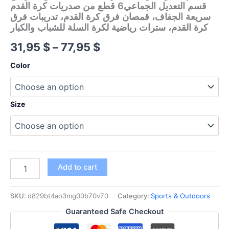
قسم التعديل الجماعي6 قطع من صدريات كرة القدم
سريعة الجفاف، قمصان فرق كرة القدم، تدريبات فرق
كرة القدم، سترات رياضية لكرة السلة للشباب والكبار
Price
31,95
$
–
77,95
$
range:
Color
31,95 $
through
Size
77,95 $
6
Add to cart
قطع
من
قمصان
SKU:
d829bt4ao3mg00b70v70
Category:
Sports & Outdoors
كرة
Guaranteed Safe Checkout
القدم
سريعة