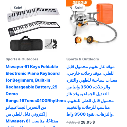
Sale!
Sale!
Sale!
Sale!
Sports & Outdoors
Sports & Outdoors
Miwayer 61 Keys Foldable
موقد غاز تخييم محمول قابل
Electronic Piano Keyboard
للطي، موقد رحلات خارجي،
for Beginners, Built-in
معدات سياحية للطهي والتنزه
Rechargeable Battery,25
والرحلات، 3500 واط من
Demo
التعديل الجماعيموقد غاز
Songs,16Tones&100Rhythms
محمول قابل للطي للتخييم،
مناسب للرحلات والتخييم
من التحرير الجماعيبيانو
والنزهات، بقوة 3500 واط.
إلكتروني قابل للطي من
Miwayer، 61 مفتاحًا، مناسب
Original
Current
46,95
$
28,95
$
price
price