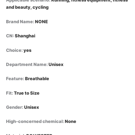
Applicable scenario
:
Running, fitness equipment, fitness
من
صدريات
and beauty, cycling
كرة
القدم
Brand Name
:
NONE
سريعة
الجفاف،
CN
:
Shanghai
قمصان
فرق
كرة
Choice
:
yes
القدم،
تدريبات
Department Name
:
Unisex
فرق
كرة
Feature
:
Breathable
القدم،
سترات
رياضية
Fit
:
True to Size
لكرة
السلة
Gender
:
Unisex
للشباب
والكبار
High-concerned chemical
:
None
quantity