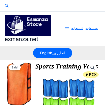
Skip
Search
to
content
تصنيفات المنتجات
esmanza.net
English_انجليزى
Sale!