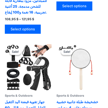
للمبتدئين، مزود ببطارية قابلة
This
was:
is:
Select options
للشحن مدمجة، 25 أغنية
product
46,95 $.
28,95 $.
تجريبية، 16 نغمة و100 إيقاع.
has
Price
108,95
$
–
121,95
$
multiple
range:
This
variants.
108,95 $
Select options
product
The
through
121,95 $
has
options
multiple
may
variants.
be
Sale!
Sale!
Sale!
Sale!
The
chosen
options
on
may
the
be
product
chosen
page
on
the
product
Sports & Outdoors
Sports & Outdoors
page
خشخيشة طبلة جانبية خشبية
جهاز تقوية قبضة اليد الثقيل
سوداء مقاس 4 بوصات،
القابل للتعديل من 5 إلى 60