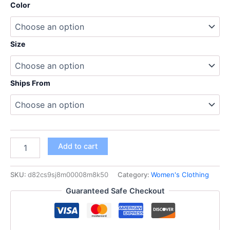
range:
Color
36,95 $
through
Size
40,95 $
Ships From
بلوزة
Add to cart
نسائية
واسعة
بأكمام
SKU:
d82cs9sj8m00008m8k50
Category:
Women's Clothing
طويلة،
Guaranteed Safe Checkout
إصدار
صيف
2026
الجديد،