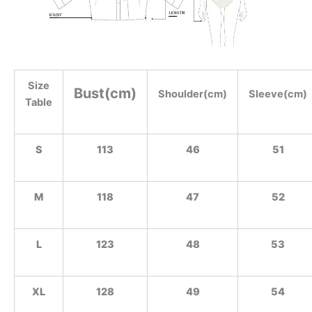
Size
Bust(cm)
Shoulder(cm)
Sleeve(cm)
Table
S
113
46
51
M
118
47
52
L
123
48
53
XL
128
49
54