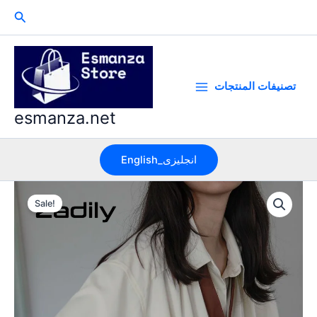
Skip
Search
to
content
تصنيفات المنتجات
esmanza.net
English_انجليزى
Sale!