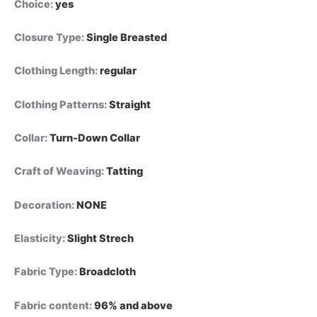
عنق،
Choice
:
yes
قصة
فضفاضة،
Closure Type
:
Single Breasted
أنيقة
وعصرية
Clothing Length
:
regular
للعمل
quantity
Clothing Patterns
:
Straight
Collar
:
Turn-Down Collar
Craft of Weaving
:
Tatting
Decoration
:
NONE
Elasticity
:
Slight Strech
Fabric Type
:
Broadcloth
Fabric content
:
96% and above