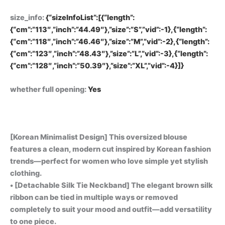
size_info
:
{“sizeInfoList”:[{“length”:
{“cm”:”113″,”inch”:”44.49″},”size”:”S”,”vid”:-1},{“length”:
{“cm”:”118″,”inch”:”46.46″},”size”:”M”,”vid”:-2},{“length”:
{“cm”:”123″,”inch”:”48.43″},”size”:”L”,”vid”:-3},{“length”:
{“cm”:”128″,”inch”:”50.39″},”size”:”XL”,”vid”:-4}]}
whether full opening
:
Yes
[Korean Minimalist Design] This oversized blouse
features a clean, modern cut inspired by Korean fashion
trends—perfect for women who love simple yet stylish
clothing.
• [Detachable Silk Tie Neckband] The elegant brown silk
ribbon can be tied in multiple ways or removed
completely to suit your mood and outfit—add versatility
to one piece.