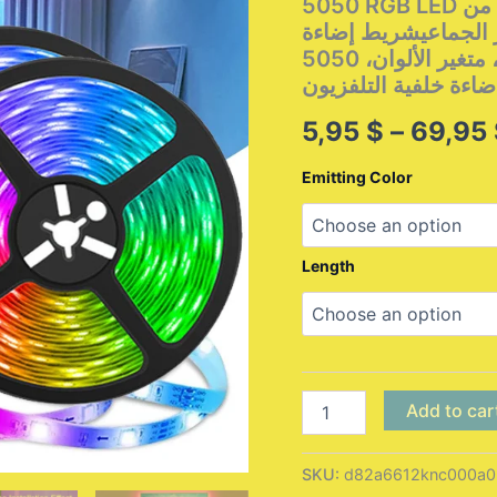
5050 RGB LED مرن لتزيين الغرف وإضاءة خلفية التلفزيون من
التحرير الجماعيشريط إضاءة LED بمنفذ USB، ر
تطبيق، متغير الألوان، 5050 RGB، شريط إضاءة مرن لتزيين الغرف
ضاءة خلفية التلفزيون
5,95
$
–
69,95
Emitting Color
Length
شريط
Add to car
إضاءة
LED
USB
SKU:
d82a6612knc000a0
قابل