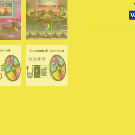
للتحكم
عبر
تطبيق
لتغيير
الألوان
5050
RGB
LED
مرن
لتزيين
الغرف
وإضاءة
خلفية
التلفزيون
من
التحرير
الجماعيشريط
إضاءة
LED
بمنفذ
USB،
قابل