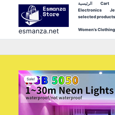
Skip
الرئيسية
Cart
to
Electronics
Je
content
selected product
esmanza.net
Women’s Clothing
Sale!