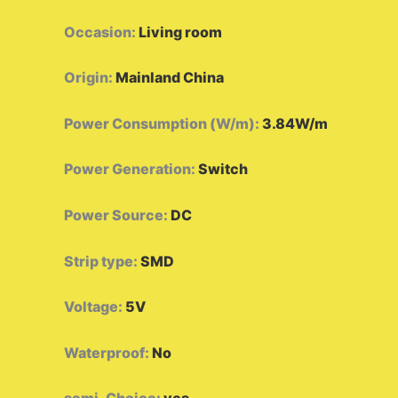
Occasion
:
Living room
Origin
:
Mainland China
Power Consumption (W/m)
:
3.84W/m
Power Generation
:
Switch
Power Source
:
DC
Strip type
:
SMD
Voltage
:
5V
Waterproof
:
No