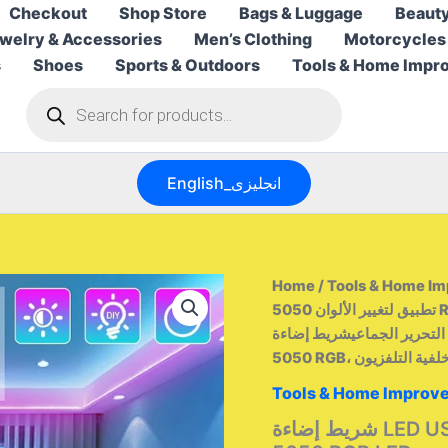
Checkout
Shop Store
Bags & Luggage
Beauty
welry & Accessories
Men’s Clothing
Motorcycles
s
Shoes
Sports & Outdoors
Tools & Home Impr
Products
search
English_انجليزى
Home
/
Tools & Home I
تطبيق لتغيير الألوان 5050 RGB LED مرن لتزيين الغرف وإضاءة خلفية التلفزيون من
التحرير الجماعيشريط إضاءة LED بمنفذ USB، قابل للتحكم عبر تطبيق، متغير الألوان،
5050 RGB، لفزيون
Tools & Home Improv
شريط إضاءة LED USB قابل للتحكم عبر تطبيق لتغيير الألوان