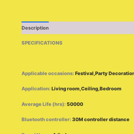
Description
Additional information
Reviews (
SPECIFICATIONS
Applicable occasions
:
Festival,Party Decoratio
Application
:
Living room,Ceiling,Bedroom
Average Life (hrs)
:
50000
Bluetooth controller
:
30M controller distance