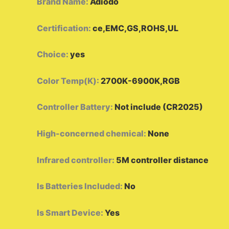
Brand Name
:
Adiodo
Certification
:
ce,EMC,GS,ROHS,UL
Choice
:
yes
Color Temp(K)
:
2700K-6900K,RGB
Controller Battery
:
Not include (CR2025)
High-concerned chemical
:
None
Infrared controller
:
5M controller distance
Is Batteries Included
:
No
Is Smart Device
:
Yes