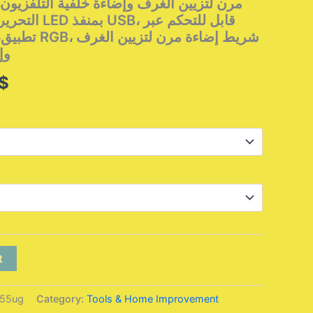
قابل للتحكم عب
وإ
Price
$
range:
5,95 $
through
69,95 $
t
55ug
Category:
Tools & Home Improvement