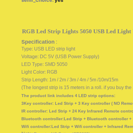
semi_Choice
:
yes
RGB Led Strip Lights 5050 USB Led Light 
Specification
:
Type: USB LED strip light
Voltage: DC 5V (USB Power Supply)
LED Type: SMD 5050
Light Color: RGB
Strip Length: 1m / 2m / 3m / 4m / 5m /10m/15m
(The longest strip is
15
meters in a roll. if you buy the
The product link includes 4 LED strip options:
3Key controller: Led Strip + 3 Key controller (
NO
Remot
IR controller: Led Strip + 24 Key Infrared Remote control
Bluetooth
controller:Led Strip + Bluetooth controller 
Wifi
controller:Led Strip +
Wifi
controller + Infrared Re