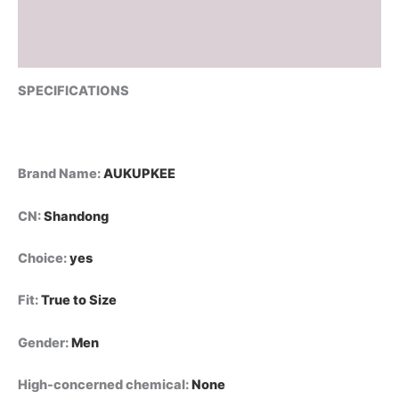
Additional information
Reviews (0)
SPECIFICATIONS
Brand Name
:
AUKUPKEE
CN
:
Shandong
Choice
:
yes
Fit
:
True to Size
Gender
:
Men
High-concerned chemical
:
None