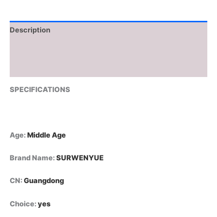
كاجوال
أنيق
بأكمام
Description
قصيرة،
بلوزات
Additional information
أنيقة
24350
Reviews (0)
من
قسم
SPECIFICATIONS
التعديل
الجماعيبلوزة
صيفية
مطرزة
بالزهور
Age
:
Middle Age
من
الدانتيل،
Brand Name
:
SURWENYUE
قميص
نسائي
CN
:
Guangdong
أنيق
بياقة
على
Choice
:
yes
شكل