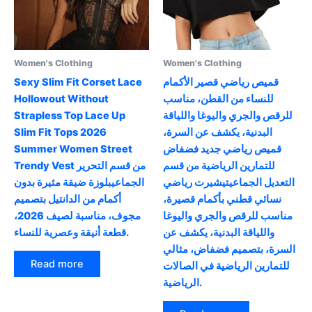
chosen
on
the
product
Women's Clothing
Women's Clothing
page
قميص رياضي قصير الأكمام
Sexy Slim Fit Corset Lace
للنساء من القطن، مناسب
Hollowout Without
للرقص والجري واليوغا واللياقة
Strapless Top Lace Up
البدنية، يكشف عن السرة،
Slim Fit Tops 2026
قميص رياضي جديد فضفاض
Summer Women Street
للتمارين الرياضية من قسم
Trendy Vest من قسم التحرير
التعديل الجماعيتيشيرت رياضي
الجماعيبلوزة ضيقة مثيرة بدون
نسائي قطني بأكمام قصيرة،
أكمام من الدانتيل بتصميم
مناسب للرقص والجري واليوغا
مجوف، مناسبة لصيف 2026،
واللياقة البدنية، يكشف عن
قطعة أنيقة وعصرية للنساء.
السرة، بتصميم فضفاض، مثالي
Read more
للتمارين الرياضية في الصالات
الرياضية.