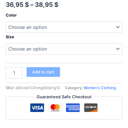
Price
36,95
$
–
38,95
$
range:
Color
36,95 $
through
Size
38,95 $
بلوزة
Add to cart
صيفية
مطرزة
بالدانتيل،
SKU:
d82csb7v2nmg00de1g10
Category:
Women's Clothing
عصرية،
Guaranteed Safe Checkout
بياقة
على
شكل
حرف
V،
قميص