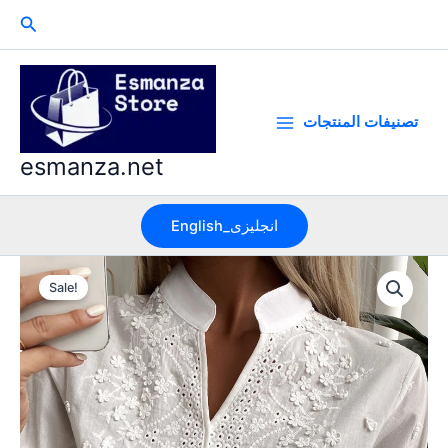
Skip
Search
to
content
تصنيفات المنتجات
esmanza.net
English_انجليزى
Sale!