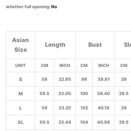
whether full opening
:
No
Asian
Length
Bust
Sl
Size
UNIT
CM
INCH
CM
INCH
CM
S
58
22.85
98
38.61
28
M
58.5
23.05
100
39.40
28.5
L
59
23.25
102
40.19
29
XL
59.5
23.44
104
40.98
29.5