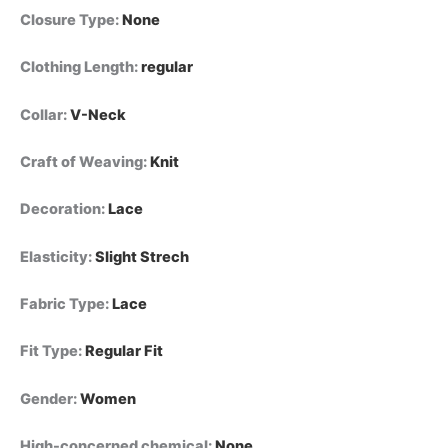
حرف
Closure Type
:
None
V،
قميص
Clothing Length
:
regular
كاجوال
أنيق
بأكمام
Collar
:
V-Neck
قصيرة
وفتحات،
Craft of Weaving
:
Knit
بلوزة
أنيقة
24350
Decoration
:
Lace
quantity
Elasticity
:
Slight Strech
Fabric Type
:
Lace
Fit Type
:
Regular Fit
Gender
:
Women
High-concerned chemical
:
None