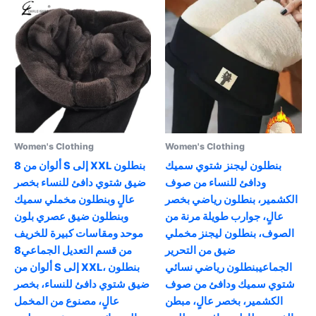
Women's Clothing
Women's Clothing
بنطلون ليجنز شتوي سميك
8 ألوان من S إلى XXL بنطلون
ودافئ للنساء من صوف
ضيق شتوي دافئ للنساء بخصر
الكشمير، بنطلون رياضي بخصر
عالٍ وبنطلون مخملي سميك
عالٍ، جوارب طويلة مرنة من
وبنطلون ضيق عصري بلون
الصوف، بنطلون ليجنز مخملي
موحد ومقاسات كبيرة للخريف
ضيق من التحرير
من قسم التعديل الجماعي8
الجماعيبنطلون رياضي نسائي
ألوان من S إلى XXL، بنطلون
شتوي سميك ودافئ من صوف
ضيق شتوي دافئ للنساء، بخصر
الكشمير، بخصر عالٍ، مبطن
عالٍ، مصنوع من المخمل