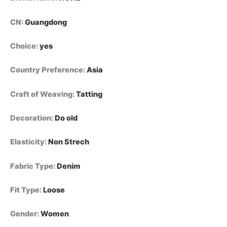
بتصميم
مرقع
CN
:
Guangdong
للنساء،
بقصة
مستقيمة
Choice
:
yes
فضفاضة
من
Country Preference
:
Asia
قماش
الدنيم
Craft of Weaving
:
Tatting
المغسول
بتصميم
كلاسيكي،
Decoration
:
Do old
مناسب
لتنحيف
Elasticity
:
Non Strech
الجسم،
متعدد
الاستخدامات
Fabric Type
:
Denim
quantity
Fit Type
:
Loose
Gender
:
Women