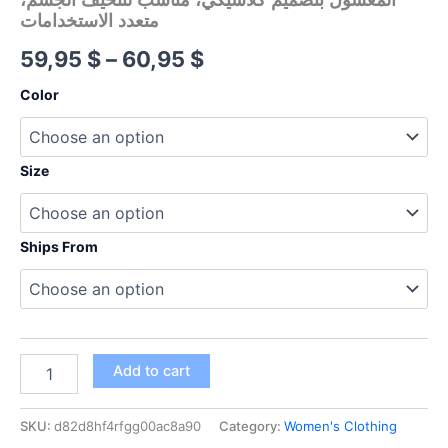
متعدد الاستخدامات
Price
59,95
$
–
60,95
$
range:
Color
59,95 $
through
Size
60,95 $
Ships From
بنطلون
Add to cart
جينز
أنيق
وعصري
SKU:
d82d8hf4rfgg00ac8a90
Category:
Women's Clothing
مطرز