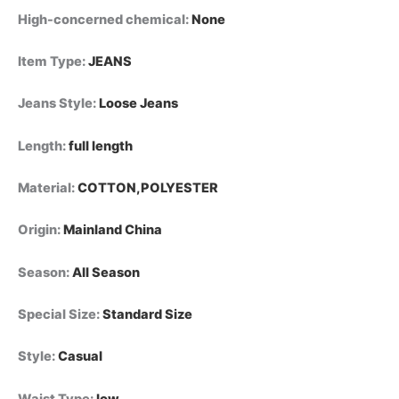
High-concerned chemical
:
None
Item Type
:
JEANS
Jeans Style
:
Loose Jeans
Length
:
full length
Material
:
COTTON,POLYESTER
Origin
:
Mainland China
Season
:
All Season
Special Size
:
Standard Size
Style
:
Casual
Waist Type
:
low