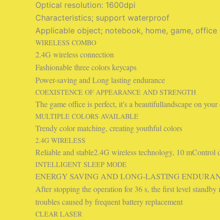
Optical resolution: 1600dpi
Characteristics; support waterproof
Applicable object; notebook, home, game, office
WIRELESS COMBO
2.4G wireless connection
Fashionable three colors keycaps
Power-saving and Long lasting endurance
COEXISTENCE OF APPEARANCE AND STRENGTH
The game office is perfect, it's a beautifullandscape on your
MULTIPLE COLORS AVAILABLE
Trendy color matching, creating youthful colors
2.4G WIRELESS
Reliable and stable2.4G wireless technology, 10 mControl d
INTELLIGENT SLEEP MODE
ENERGY SAVING AND LONG-LASTING ENDURA
After stopping the operation for 36 s, the first level stand
troubles caused by frequent battery replacement
CLEAR LASER