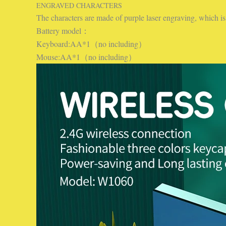
ENGRAVED CHARACTERS
The characters are made of purple laser engraving, which is 
Battery model：
Keyboard:AA*1（no including）
Mouse:AA*1（no including）