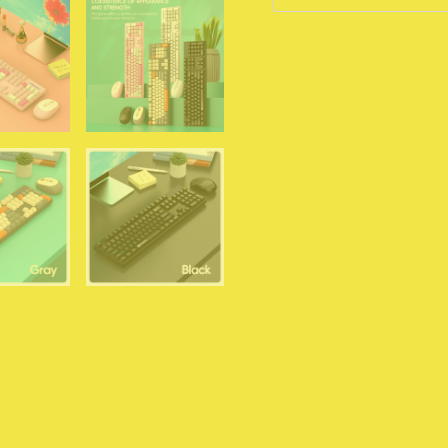
لاسلكية
لأجهزة
الكمبيوتر
المحمولة
والمكتبية،
ماوس
لاسلكي
مجاني
من
التحرير
الجماعيمجموعة
لوحة
مفاتيح
وماوس
لاسلكيين
من
Shipadoo،
مناسبة
للألعاب،
وأجهزة
الكمبيوتر
المحمولة