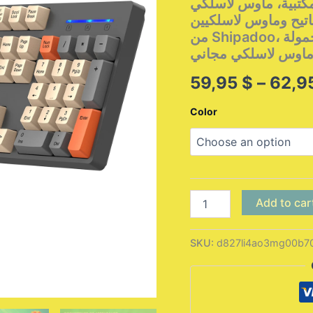
لمكتبية، ماوس لاسلكي
تيح وماوس لاسلكيين
من Shipadoo، مناسبة للألعاب، وأجهزة الكمبيوتر المحمولة
59,95
$
–
62,9
Color
مجموعة
Add to car
لوحة
المفاتيح
والماوس
SKU:
d827li4ao3mg00b7
اللاسلكية
من
شيبادو،
ملحقات
ألعاب