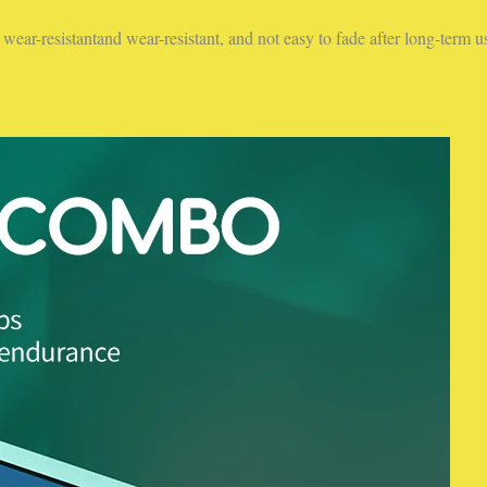
wear-resistantand wear-resistant, and not easy to fade after long-term u