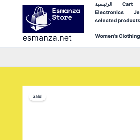
Skip
الرئيسية
Cart
to
Electronics
Je
content
selected product
esmanza.net
Women’s Clothing
Sale!