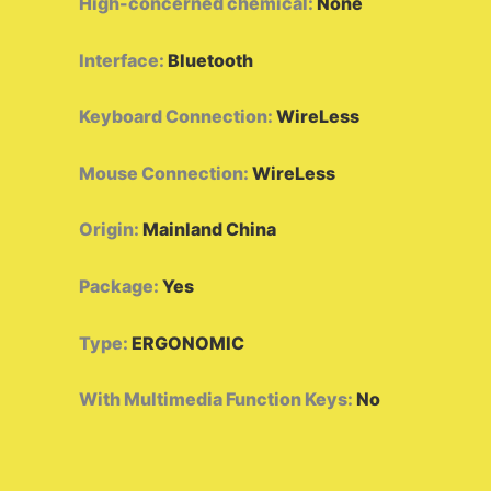
High-concerned chemical
:
None
Interface
:
Bluetooth
Keyboard Connection
:
WireLess
Mouse Connection
:
WireLess
Origin
:
Mainland China
Package
:
Yes
Type
:
ERGONOMIC
With Multimedia Function Keys
:
No