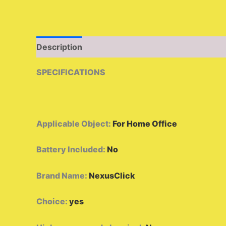
Description
Additional information
Reviews 
SPECIFICATIONS
Applicable Object
:
For Home Office
Battery Included
:
No
Brand Name
:
NexusClick
Choice
:
yes