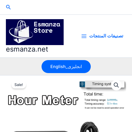
Skip
Search
to
content
تصنيفات المنتجات
esmanza.net
English_انجليزى
Sale!