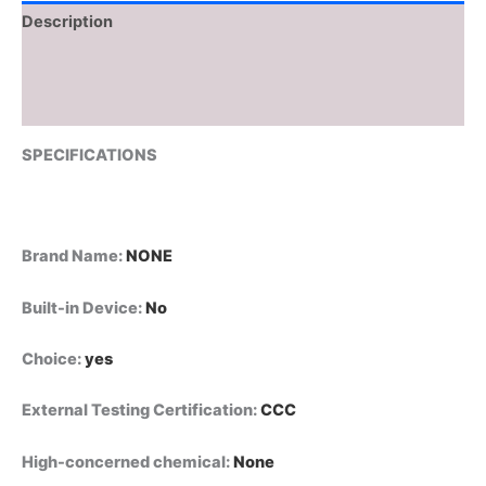
البنزين
Description
من
قسم
Additional information
التحرير
الجماعيعداد
Reviews (0)
ساعات
تشغيل
SPECIFICATIONS
رقمي
محمول
يعمل
بالحث،
مناسب
Brand Name
:
NONE
للسيارات
والقوارب
Built-in Device
:
No
والدراجات
النارية
Choice
:
yes
والمركبات
الرباعية
الدفع
External Testing Certification
:
CCC
والدراجات
الثلجية
High-concerned chemical
:
None
ومحركات