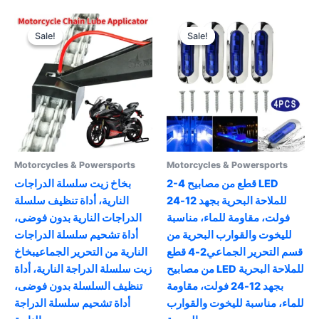
options
multiple
may
variants.
Sale!
Sale!
Sale!
Sale!
be
The
chosen
options
on
may
the
be
product
chosen
page
on
the
product
Motorcycles & Powersports
Motorcycles & Powersports
page
2-4 قطع من مصابيح LED
بخاخ زيت سلسلة الدراجات
للملاحة البحرية بجهد 12-24
النارية، أداة تنظيف سلسلة
فولت، مقاومة للماء، مناسبة
الدراجات النارية بدون فوضى،
لليخوت والقوارب البحرية من
أداة تشحيم سلسلة الدراجات
قسم التحرير الجماعي2-4 قطع
النارية من التحرير الجماعيبخاخ
من مصابيح LED للملاحة البحرية
زيت سلسلة الدراجة النارية، أداة
بجهد 12-24 فولت، مقاومة
تنظيف السلسلة بدون فوضى،
للماء، مناسبة لليخوت والقوارب
أداة تشحيم سلسلة الدراجة