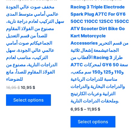
مخفف صوت عالي الجودة
Racing 3 Triple Electrode
عالمي أمامي متوسط ​​المدى
Spark Plug A7TC For GY6
سهل التركيب لعادم دراجة نارية،
50CC 110CC 125CC 150CC
مصنوع من الفولاذ المقاوم
ATV Scooter Dirt Bike Go
للصدأ من قسم التعديل
Kart Motorcycle
Accessories من قسم التحرير
الجماعيكاتم صوت أمامي
الجماعيشمعة إشعال ثلاثية
عالمي عالي الجودة، سهل
الأقطاب من Racing 3 طراز
التركيب، مناسب لعادم
A7TC لمحركات GY6 سعة 50
الدراجات النارية، مصنوع من
و110 و125 و150 سم مكعب،
الفولاذ المقاوم للصدأ، مانع
مناسبة للدراجات الرباعية
للضوضاء
والدراجات البخارية والدراجات
Original
Current
16,95
$
10,95
$
price
price
الترابية وعربات الكارتينج
This
was:
is:
Select options
وملحقات الدراجات النارية.
product
16,95 $.
10,95 $.
Price
6,95
$
–
11,95
$
has
range:
multiple
This
6,95 $
Select options
variants.
product
through
11,95 $
The
has