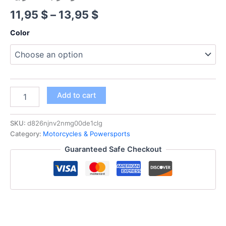
Price
11,95
$
–
13,95
$
range:
Color
11,95 $
through
13,95 $
مقياس
Add to cart
ساعات
تشغيل
رقمي
SKU:
d826njnv2nmg00de1clg
محمول
Category:
Motorcycles & Powersports
يعمل
Guaranteed Safe Checkout
بالحث
للسيارات
والقوارب
والدراجات
النارية
والمركبات
الثلجية
ومحركات