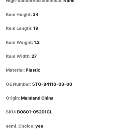
High-concerned chemical
:
None
YFZ450X
وولفرين
450
Item Height
:
34
350
250
Item Length
:
19
موديلات
2006-
Item Weight
:
1.2
2026،
مصباح
أمامي
Item Width
:
27
LED
quantity
Material
:
Plastic
OE Number
:
5TG-84110-03-00
Origin
:
Mainland China
SKU
:
B0801-05201CL
semi_Choice
:
yes