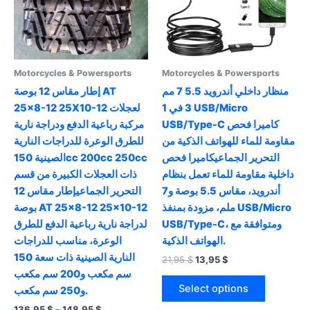
Motorcycles & Powersports
Motorcycles & Powersports
منظار داخلي أندرويد 5.5 7 مم
إطار مقاس 12 بوصة AT
3 في 1 USB/Micro
25×8-12 25X10-12 لعجلات
USB/Type-C كاميرا فحص
مركبة رباعية الدفع ودراجة نارية
مقاومة للماء للهواتف الذكية من
للطرق الوعرة للدراجات النارية
التحرير الجماعيكاميرا فحص
الصينية 150cc 200cc 250cc
داخلية مقاومة للماء تعمل بنظام
ذات العجلات الكبيرة من قسم
أندرويد، مقاس 5.5 بوصة و7
التحرير الجماعيإطار مقاس 12
ملم، مزودة بمنفذ USB/Micro
بوصة AT 25×8-12 25×10-12
USB/Type-C، ومتوافقة مع
لدراجة نارية رباعية الدفع للطرق
الهواتف الذكية.
الوعرة، مناسب للدراجات
النارية الصينية ذات سعة 150
Original
Current
21,95
$
13,95
$
price
price
سم مكعب و200 سم مكعب
This
was:
is:
Select options
و250 سم مكعب.
product
21,95 $.
13,95 $.
Price
136,95
$
–
148,95
$