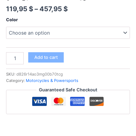
Price
119,95
$
–
457,95
$
range:
Color
119,95 $
through
457,95 $
KEMIMOTO
Add to cart
DRL
Turn
Signal
SKU:
d826r14ao3mg00b70tcg
Light
Category:
Motorcycles & Powersports
for
Guaranteed Safe Checkout
Yamaha
Raptor
700
700R
YFZ450
YFZ450R
YFZ450X
Wolverine