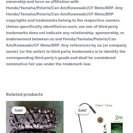
ownership and have no affiliation with
Honda/Yamaha/Polaris/Can Am/Kawasaki/CF Moto/BRP. Any
Honda/Yamaha/Polaris/Can Am/Kawasaki/CF Moto/BRP
copyrights and trademarks belong to the respective owners.
Unless specifically identified as such, our use of third party
trademarks does not indicate any relationship, sponsorship, or
endorsement between us and Honda/Yamaha/Polaris/Can
Am/Kawasaki/CF Moto/BRP. Any references by us (or company
name) (or the seller) to third party trademarks is to identify the
corresponding third party’s goods and shall be considered
nominative fair use under the trademark law.
Related products
Sale!
Sale!
Sale!
Sale!