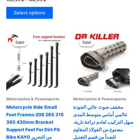
has
range:
This
multiple
136,95 $
Select options
product
variants.
through
148,95 $
has
The
multiple
options
variants.
may
Sale!
Sale!
Sale!
Sale!
The
be
options
chosen
may
on
be
the
chosen
product
on
page
the
product
Motorcycles & Powersports
Motorcycles & Powersports
page
Motorcycle Side Small
مخفف صوت عالي الجودة
Foot Frames 208 265 315
عالمي أمامي متوسط ​​المدى
385 420mm Bracket
سهل التركيب لعادم دراجة نارية،
Support Feet For Dirt Pit
مصنوع من الفولاذ المقاوم
للصدأ من قسم التعديل
Bike KAYO من التحرير