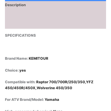
450
Description
350
250
Additional information
2006-
2026
Reviews (0)
LED
Headlight
SPECIFICATIONS
من
قسم
التحرير
الجماعيمصباح
إشارة
Brand Name
:
KEMITOUR
انعطاف
نهاري
Choice
:
yes
من
كيميموتو
Compatible with
:
Raptor 700/700R/250/350,YFZ
لياماها
رابتور
450/450R/450X,Wolverine 450/350
700
700R
For ATV Brand/Model
:
Yamaha
YFZ450
YFZ450R