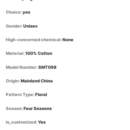
Choice
:
yes
Gender
:
Unisex
High-concerned chemical
:
None
Material
:
100% Cotton
Model Number
:
SMT098
Origin
:
Mainland China
Pattern Type
:
Floral
Season
:
Four Seasons
is_customized
:
Yes