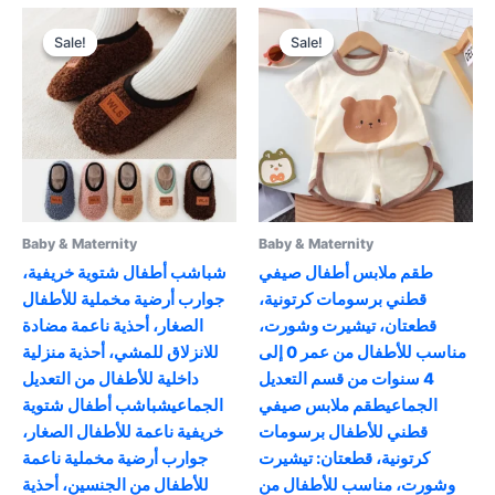
multiple
variants.
Sale!
Sale!
Sale!
Sale!
The
options
may
be
chosen
on
the
product
Baby & Maternity
Baby & Maternity
page
طقم ملابس أطفال صيفي
شباشب أطفال شتوية خريفية،
قطني برسومات كرتونية،
جوارب أرضية مخملية للأطفال
قطعتان، تيشيرت وشورت،
الصغار، أحذية ناعمة مضادة
مناسب للأطفال من عمر 0 ​​إلى
للانزلاق للمشي، أحذية منزلية
4 سنوات من قسم التعديل
داخلية للأطفال من التعديل
الجماعيطقم ملابس صيفي
الجماعيشباشب أطفال شتوية
قطني للأطفال برسومات
خريفية ناعمة للأطفال الصغار،
كرتونية، قطعتان: تيشيرت
جوارب أرضية مخملية ناعمة
وشورت، مناسب للأطفال من
للأطفال من الجنسين، أحذية