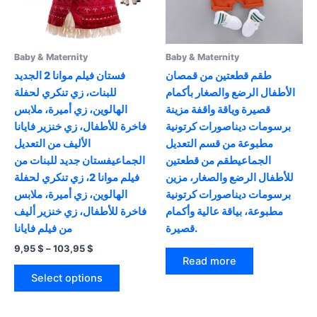
Baby & Maternity
Baby & Maternity
طقم قطعتين من قمصان
فستان فيلم موانا 2 الجديد
الأطفال الرضع والصغار بأكمام
للبنات، زي تنكري لحفلة
قصيرة وياقة واقفة مزينة
الهالوين، زي أميرة، ملابس
برسومات ديناصورات كرتونية
فاخرة للأطفال، زي خنزير فايانا
مطبوعة من قسم التعديل
الأليف من التعديل
الجماعيطقم من قطعتين
الجماعيفستان جديد للبنات من
للأطفال الرضع والصغار، مزين
فيلم موانا 2، زي تنكري لحفلة
برسومات ديناصورات كرتونية
الهالوين، زي أميرة، ملابس
مطبوعة، بياقة عالية وأكمام
فاخرة للأطفال، زي خنزير أليف
قصيرة.
من فيلم فايانا
Price
9,95
$
–
103,95
$
range:
Read more
This
9,95 $
Select options
product
through
103,95 $
has