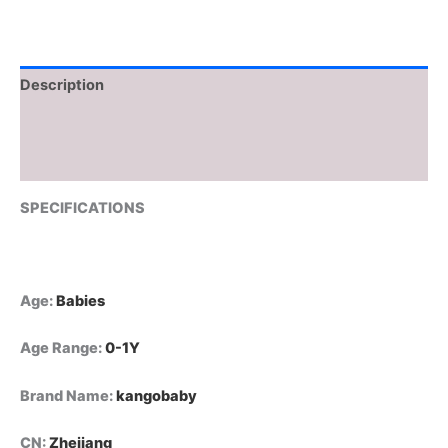
Description
Additional information
Reviews (0)
SPECIFICATIONS
Age
:
Babies
Age Range
:
0-1Y
Brand Name
:
kangobaby
CN
:
Zhejiang