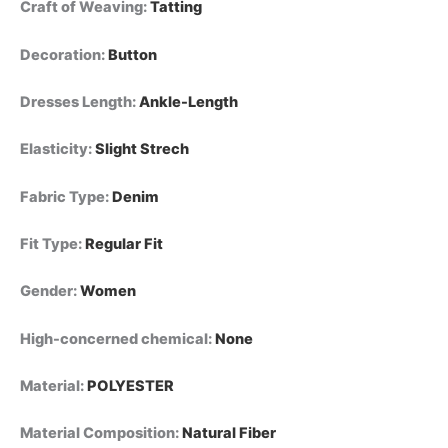
Craft of Weaving
:
Tatting
جانبي،
بتصميم
أنيق
Decoration
:
Button
وقصة
ضيقة
Dresses Length
:
Ankle-Length
عند
الخصر.
quantity
Elasticity
:
Slight Strech
Fabric Type
:
Denim
Fit Type
:
Regular Fit
Gender
:
Women
High-concerned chemical
:
None
Material
:
POLYESTER
Material Composition
:
Natural Fiber