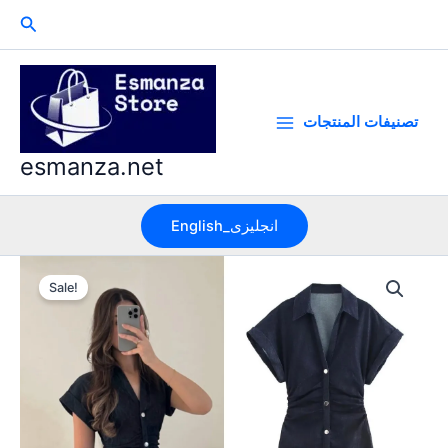
Skip
Search
to
content
تصنيفات المنتجات
esmanza.net
English_انجليزى
Sale!