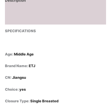
Description
جانبي
وخصر
Additional information
ضيق
أنيق
Reviews (0)
من
قسم
SPECIFICATIONS
التحرير
الجماعيفستان
ميدي
من
الدنيم
Age
:
Middle Age
من
مجموعة
Brand Name
:
ETJ
ETJ
لربيع
CN
:
Jiangsu
2025،
سلسلة
1975
Choice
:
yes
الجديدة،
بياقة
Closure Type
:
Single Breasted
عريضة
وسحاب