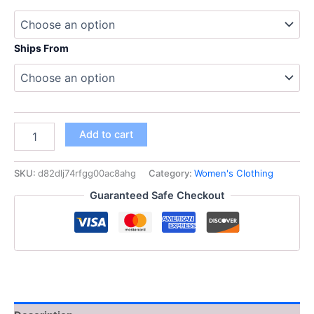
75,95 $
Ships From
فستان
Add to cart
ميدي
من
الدنيم
SKU:
d82dlj74rfgg00ac8ahg
Category:
Women's Clothing
من
Guaranteed Safe Checkout
سلسلة
ETJ
2025
Spring
New
1975
مع
ياقة
وسحاب