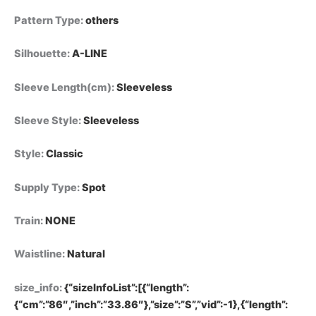
Pattern Type
:
others
Silhouette
:
A-LINE
Sleeve Length(cm)
:
Sleeveless
Sleeve Style
:
Sleeveless
Style
:
Classic
Supply Type
:
Spot
Train
:
NONE
Waistline
:
Natural
size_info
:
{“sizeInfoList”:[{“length”:
{“cm”:”86″,”inch”:”33.86″},”size”:”S”,”vid”:-1},{“length”: