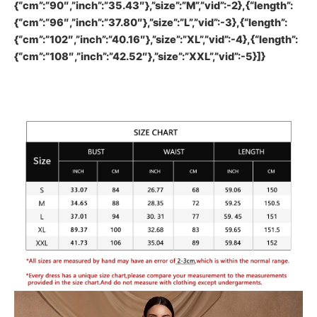
{“cm”:”90″,”inch”:”35.43″},”size”:”M”,”vid”:-2},{“length”:
{“cm”:”96″,”inch”:”37.80″},”size”:”L”,”vid”:-3},{“length”:
{“cm”:”102″,”inch”:”40.16″},”size”:”XL”,”vid”:-4},{“length”:
{“cm”:”108″,”inch”:”42.52″},”size”:”XXL”,”vid”:-5}]}