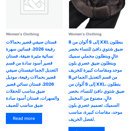
be
chosen
on
the
product
Women's Clothing
Women's Clothing
page
8 ألوان من S إلى XXL بنطلون
فستان صيفي قصير بحمالات
ضيق شتوي دافئ للنساء بخصر
رفيعة 2026، فساتين سهرة
عالٍ وبنطلون مخملي سميك
نسائية مثيرة ضيقة، فستان
وبنطلون ضيق عصري بلون
قصير أسود سادة من قسم
موحد ومقاسات كبيرة للخريف
التعديل الجماعيفستان صيفي
من قسم التعديل الجماعي8
قصير بحمالات رفيعة، موديل
ألوان من S إلى XXL، بنطلون
2026، فستان نسائي قصير
ضيق شتوي دافئ للنساء، بخصر
ضيق مناسب للحفلات
عالٍ، مصنوع من المخمل
والسهرات، فستان أسود سادة
السميك، تصميم عصري بلون
ضيق مناسب للصيف
موحد، مقاسات كبيرة، مناسب
Read more
لفصل الخريف.