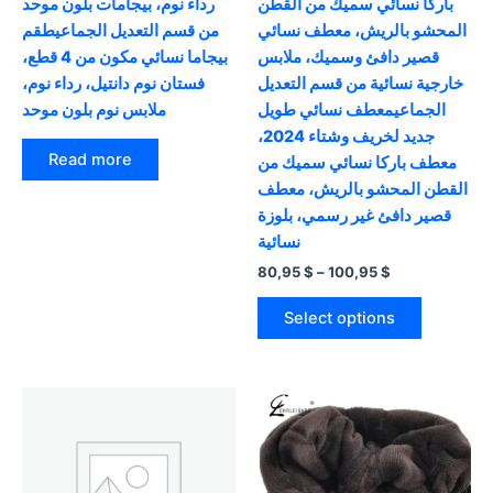
باركا نسائي سميك من القطن
رداء نوم، بيجامات بلون موحد
المحشو بالريش، معطف نسائي
من قسم التعديل الجماعيطقم
قصير دافئ وسميك، ملابس
بيجاما نسائي مكون من 4 قطع،
خارجية نسائية من قسم التعديل
فستان نوم دانتيل، رداء نوم،
الجماعيمعطف نسائي طويل
ملابس نوم بلون موحد
جديد لخريف وشتاء 2024،
Read more
معطف باركا نسائي سميك من
القطن المحشو بالريش، معطف
قصير دافئ غير رسمي، بلوزة
نسائية
Price
80,95
$
–
100,95
$
range:
This
80,95 $
Select options
product
through
100,95 $
has
multiple
variants.
The
options
may