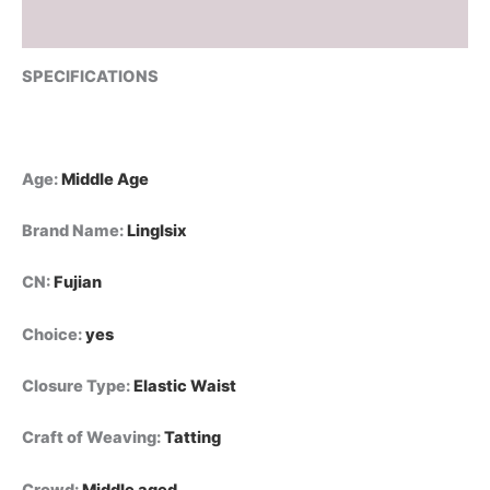
فضفاض
بقصة
Reviews (0)
قلم
رصاص
SPECIFICATIONS
من
التعديل
الجماعيبنطلون
صيفي
نسائي
Age
:
Middle Age
من
القطن
Brand Name
:
Linglsix
والكتان،
بخصر
CN
:
Fujian
عالٍ،
مطاطي،
مناسب
Choice
:
yes
للإطلالات
الكاجوال،
Closure Type
:
Elastic Waist
بتصميم
عصري،
Craft of Weaving
:
Tatting
لون
موحد،
موديل
Crowd
:
Middle aged