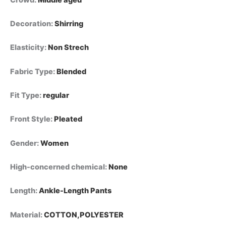
2026،
بنطلون
Decoration
:
Shirring
فضفاض
بقصة
قلم
Elasticity
:
Non Strech
رصاص
quantity
Fabric Type
:
Blended
Fit Type
:
regular
Front Style
:
Pleated
Gender
:
Women
High-concerned chemical
:
None
Length
:
Ankle-Length Pants
Material
:
COTTON,POLYESTER