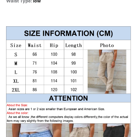
Waist Type
:
low