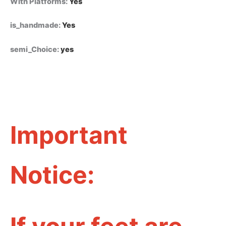
With Platforms
:
Yes
is_handmade
:
Yes
semi_Choice
:
yes
Important
Notice: