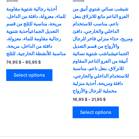
Shoes
Shoes
page
شبشب نسائي شتوي أنيق من
أحذية رجالية شتوية مقاومة
الفرو الناعم مانع للانزلاق بنعل
للماء، معزولة، دافئة من الداخل،
ناعم، مناسب للاستخدام
مريحة، مناسبة للثلج من قسم
الداخلي والخارجي، دافئ
التعديل الجماعيأحذية شتوية
ومريح، حذاء منزلي فاخر للرجال
رجالية مقاومة للماء، معزولة،
والأزواج من قسم التعديل
دافئة من الداخل، مريحة،
الجماعيشباشب شتوية نسائية
مناسبة للأنشطة الخارجية، للثلج
أنيقة من الفرو الناعم المقاوم
Price
74,95
$
–
85,95
$
range:
للانزلاق، بنعل ناعم، مناسبة
This
74,95 $
Select options
للاستخدام الداخلي والخارجي،
product
through
85,95 $
دافئة ومريحة، أحذية منزلية
has
مخملية للرجال والأزواج
multiple
Price
16,95
$
–
21,95
$
variants.
range:
The
This
16,95 $
Select options
options
product
through
21,95 $
may
has
be
multiple
chosen
variants.