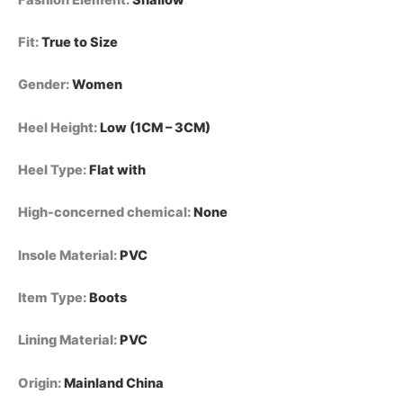
المطبخ،
أحذية
Fit
:
True to Size
مطر
قصيرة
من
Gender
:
Women
مادة
PVC،
Heel Height
:
Low (1CM – 3CM)
أحذية
صيفية
Heel Type
:
Flat with
quantity
High-concerned chemical
:
None
Insole Material
:
PVC
Item Type
:
Boots
Lining Material
:
PVC
Origin
:
Mainland China