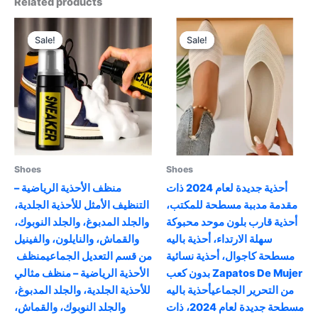
Related products
Sale!
Sale!
Sale!
Sale!
Shoes
Shoes
أحذية جديدة لعام 2024 ذات
منظف الأحذية الرياضية –
مقدمة مدببة مسطحة للمكتب،
التنظيف الأمثل للأحذية الجلدية،
أحذية قارب بلون موحد محبوكة
والجلد المدبوغ، والجلد النوبوك،
سهلة الارتداء، أحذية باليه
والقماش، والنايلون، والفينيل
مسطحة كاجوال، أحذية نسائية
من قسم التعديل الجماعيمنظف ​​
بدون كعب Zapatos De Mujer
الأحذية الرياضية – منظف مثالي
من التحرير الجماعيأحذية باليه
للأحذية الجلدية، والجلد المدبوغ،
مسطحة جديدة لعام 2024، ذات
والجلد النوبوك، والقماش،