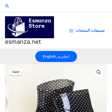
Skip
Search
to
content
تصنيفات المنتجات
esmanza.net
English_انجليزى
Sale!