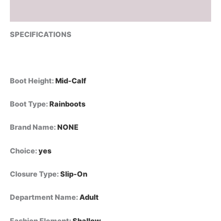
قصيرة
من
Reviews (0)
مادة
PVC،
SPECIFICATIONS
أحذية
صيفية
من
قسم
التعديل
Boot Height
:
Mid-Calf
الجماعيأحذية
مطر
Boot Type
:
Rainboots
نسائية
سوداء
Brand Name
:
NONE
منقطة،
مقاومة
للماء
Choice
:
yes
وغير
قابلة
Closure Type
:
Slip-On
للانزلاق،
أحذية
Department Name
:
Adult
مطاطية
للعمل
في
Fashion Element
:
Shallow