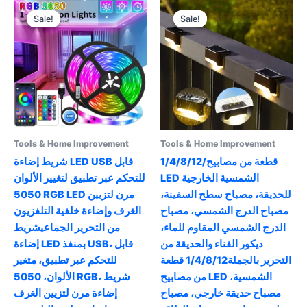
The
Sale!
Sale!
Sale!
Sale!
options
may
be
chosen
on
the
product
page
Tools & Home Improvement
Tools & Home Improvement
شريط إضاءة LED USB قابل
1/4/8/12/قطعة من مصابيح
للتحكم عبر تطبيق لتغيير الألوان
LED الشمسية الخارجية
5050 RGB LED مرن لتزيين
للحديقة، مصباح سطح السفينة،
الغرف وإضاءة خلفية التلفزيون
مصباح الدرج الشمسي، مصباح
من التحرير الجماعيشريط
الدرج الشمسي المقاوم للماء،
إضاءة LED بمنفذ USB، قابل
ديكور الفناء والحديقة من
للتحكم عبر تطبيق، متغير
التحرير بالجملة1/4/8/12 قطعة
الألوان، 5050 RGB، شريط
من مصابيح LED الشمسية،
إضاءة مرن لتزيين الغرف
مصباح حديقة خارجي، مصباح