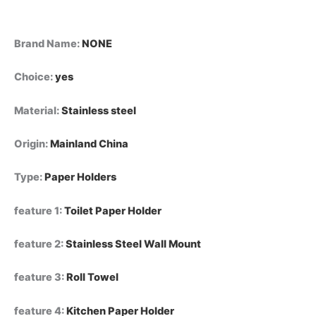
تواليت
لاصق،
مصنوع
Brand Name
:
NONE
من
الفولاذ
Choice
:
yes
المقاوم
للصدأ،
Material
:
Stainless steel
يُثبت
على
الحائط،
Origin
:
Mainland China
رف
لفافات
Type
:
Paper Holders
المطبخ،
رف
مناشف،
feature 1
:
Toilet Paper Holder
موزع
مناديل،
feature 2
:
Stainless Steel Wall Mount
حامل
ماص،
feature 3
:
Roll Towel
علاقة
مناديل
quantity
feature 4
:
Kitchen Paper Holder