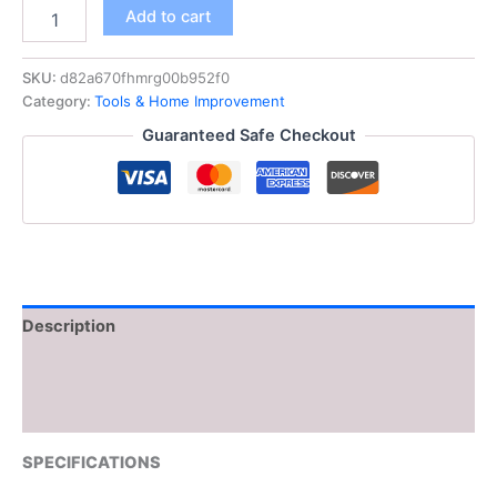
حامل
Add to cart
ورق
التواليت
اللاصق،
SKU:
d82a670fhmrg00b952f0
حامل
Category:
Tools & Home Improvement
مناشف
Guaranteed Safe Checkout
المطبخ
الجداري
المصنوع
من
الفولاذ
المقاوم
للصدأ،
موزع
المناديل،
Description
حامل
المناديل
Additional information
الماصة
من
Reviews (0)
قسم
التعديل
SPECIFICATIONS
الجماعيحامل
ورق