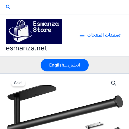
Skip
Search
to
content
تصنيفات المنتجات
esmanza.net
English_انجليزى
Sale!