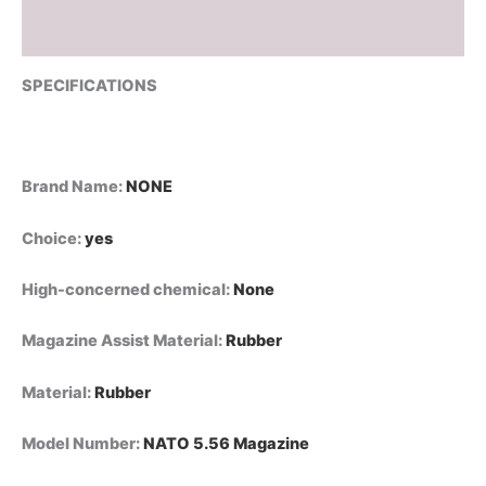
M4/M16
من
Reviews (0)
قسم
التعديل
SPECIFICATIONS
الجماعيحلقات
قفص
مطاطية
عيار
5.56،
Brand Name
:
NONE
جراب
مخزن
Choice
:
yes
سريع،
قطعة
High-concerned chemical
:
None
واحدة
من
جراب
Magazine Assist Material
:
Rubber
مخزن
عيار
Material
:
Rubber
5.56
لبنادق
Model Number
:
NATO 5.56 Magazine
Airsoft
M4/M16.