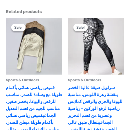
Related products
Sale!
Sale!
Sale!
Sale!
Sports & Outdoors
Sports & Outdoors
سراويل ضيقة عالية الخصر
قميص رياضي نسائي بأكمام
بنقشة زهرة اللوتس، مناسبة
طويلة مع وسادة للصدر، مناسب
لليوغا والجري والرقص كملابس
للرقص واليوغا، بخصر صغير،
رياضية لرفع الوركين – رياضية
مناسب للجيم من قسم التعديل
وعصرية من قسم التحرير
الجماعيقميص رياضي نسائي
الجماعيبنطال ضيق عالي
بأكمام طويلة مبطن للصدر،
الخصر بنقشة زهرة اللوتس،
مناسب للارتداء اليومي، مثالي