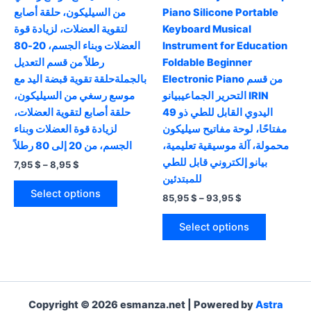
من السيليكون، حلقة أصابع
Piano Silicone Portable
لتقوية العضلات، لزيادة قوة
Keyboard Musical
العضلات وبناء الجسم، 20-80
Instrument for Education
رطلاً من قسم التعديل
Foldable Beginner
Electronic Piano من قسم
بالجملةحلقة تقوية قبضة اليد مع
التحرير الجماعيبيانو IRIN
موسع رسغي من السيليكون،
اليدوي القابل للطي ذو 49
حلقة أصابع لتقوية العضلات،
مفتاحًا، لوحة مفاتيح سيليكون
لزيادة قوة العضلات وبناء
محمولة، آلة موسيقية تعليمية،
الجسم، من 20 إلى 80 رطلاً
بيانو إلكتروني قابل للطي
Price
7,95
$
–
8,95
$
range:
للمبتدئين
This
7,95 $
Select options
Price
85,95
$
–
93,95
$
product
through
range:
8,95 $
has
This
85,95 $
Select options
multiple
product
through
93,95 $
variants.
has
The
multiple
options
variants.
may
The
Copyright © 2026 esmanza.net | Powered by
Astra