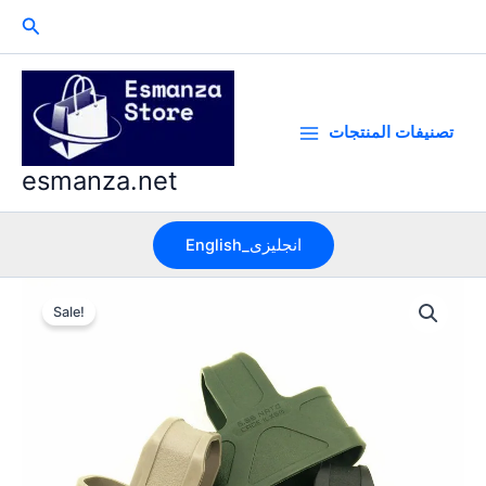
Skip
Search
to
content
تصنيفات المنتجات
esmanza.net
English_انجليزى
Sale!