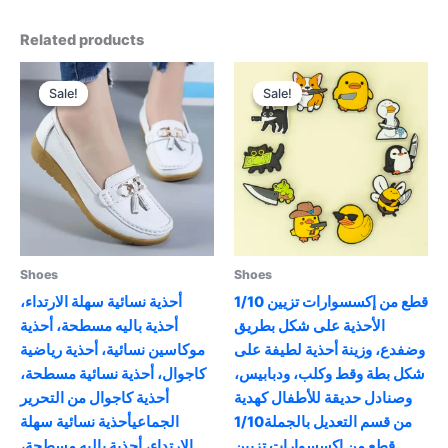
Related products
Sale!
Sale!
Sale!
Sale!
Shoes
Shoes
1/10 قطع من إكسسوارات تزيين
أحذية نسائية سهلة الارتداء،
الأحذية على شكل بطريق
أحذية باليه مسطحة، أحذية
وضفدع، وزينة أحذية لطيفة على
موكاسين نسائية، أحذية رياضية
شكل بطة وقط وكلب، ودبابيس،
كاجوال، أحذية نسائية مسطحة،
وصنادل حديقة للأطفال كهدية
أحذية كاجوال من التحرير
من قسم التعديل بالجملة1/10
الجماعيأحذية نسائية سهلة
قطع من إكسسوارات تزيين
الارتداء، أحذية باليه مسطحة،