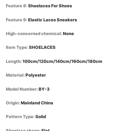
Feature 8
:
Shoelaces For Shoes
Feature 9
:
Elastic Laces Sneakers
High-concerned chemical
:
None
Item Type
:
SHOELACES
Length
:
100cm/120cm/140cm/160cm/180cm
Material
:
Polyester
Model Number
:
BY-3
Origin
:
Mainland China
Pattern Type
:
Solid
Shoelace shape
:
Flat