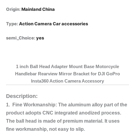
DJI
Origin
:
Mainland China
GoPro
Insta360
quantity
Type
:
Action Camera Car accessories
semi_Choice
:
yes
1 inch Ball Head Adapter Mount Base Motorcycle
Handlebar Rearview Mirror Bracket for DJI GoPro
Insta360 Action Camera Accessory
Description:
1. Fine Workmanship: The aluminum alloy part of the
product adopts CNC integrated anodized process.
The ball head is made of premium material. It uses
fine workmanship, not easy to slip.