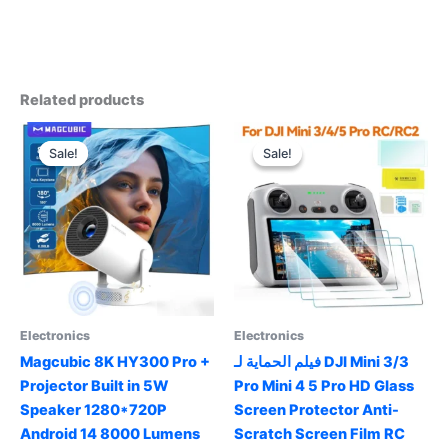
Related products
Sale!
Sale!
Sale!
Sale!
Electronics
Electronics
Magcubic 8K HY300 Pro +
فيلم الحماية لـ DJI Mini 3/3
Projector Built in 5W
Pro Mini 4 5 Pro HD Glass
Speaker 1280*720P
Screen Protector Anti-
Android 14 8000 Lumens
Scratch Screen Film RC