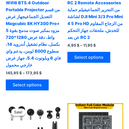
Wifi6 BT5.4 Outdoor
RC 2 Remote Accessories
من التحرير الجماعيفيلم حماية
Portable Projector من قسم
لشاشة DJI Mini 3/3 Pro Mini
التعديل الجماعيجهاز عرض
Magcubic 8K HY300 Pro+
4 5 Pro HD من الزجاج المقاوم
للخدش، ملحقات جهاز التحكم
مزود بمكبر صوت مدمج بقوة 5
عن بعد RC 2
واط، دقة عرض 1280*720
بكسل، نظام تشغيل أندرويد 14،
Price
4,95
$
–
11,95
$
range:
سطوع 8000 لومن، يدعم واي
This
4,95 $
Select options
فاي 6 وبلوتوث 5.4، جهاز عرض
product
through
11,95 $
خارجي محمول
has
Price
145,95
$
–
173,95
$
multiple
range:
This
variants.
145,95 $
Select options
product
The
through
173,95 $
has
options
multiple
may
variants.
be
Sale!
Sale!
The
chosen
options
on