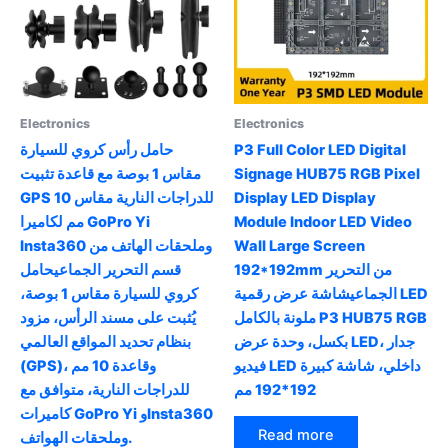
may
the
be
product
chosen
page
on
the
product
Electronics
Electronics
page
حامل رأس كروي للسيارة
P3 Full Color LED Digital
مقاس 1 بوصة مع قاعدة تثبيت
Signage HUB75 RGB Pixel
GPS للدراجات النارية مقاس 10
Display LED Display
مم لكاميرا GoPro Yi
Module Indoor LED Video
Insta360 وملحقات الهاتف من
Wall Large Screen
192*192mm من التحرير
قسم التحرير الجماعيحامل
الجماعيشاشة عرض رقمية LED
كروي للسيارة مقاس 1 بوصة،
ملونة بالكامل P3 HUB75 RGB
يُثبت على مسند الرأس، مزود
بكسل، وحدة عرض LED، جدار
بنظام تحديد المواقع العالمي
فيديو LED داخلي، شاشة كبيرة
(GPS)، وقاعدة 10 مم
192*192 مم
للدراجات النارية، متوافق مع
كاميرات GoPro Yi وInsta360
Read more
وملحقات الهواتف.