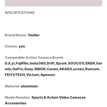
الحركة
Reviews (0)
DJI
GoPro
SPECIFICATIONS
Insta360
من
التحرير
الجماعيقاعدة
تثبيت
Brand Name
:
Yaoiler
محول
رأس
Choice
:
yes
كروي
مقاس
Compatible Action Camera Brand
:
1
بوصة
DJI,yi,Fujifilm,Insta360,Drift,Sjcam,SOOCOO,EKEN,Gar
لمقود
min,GoPro,Sony,NIKON,Canon,AKASO,axnen,Runcam,
الدراجة
FEIYUTECH,Victure,Apeman
النارية،
حامل
Material
:
aluminum
مرآة
الرؤية
الخلفية
Model Number
:
Sports & Action Video Cameras
لكاميرا
Accessories
الحركة