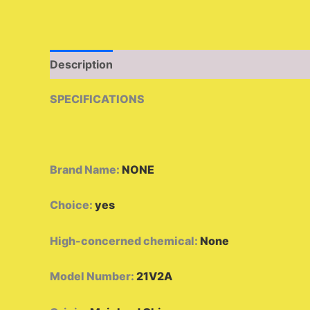
Description
Additional information
Reviews 
SPECIFICATIONS
Brand Name
:
NONE
Choice
:
yes
High-concerned chemical
:
None
Model Number
:
21V2A