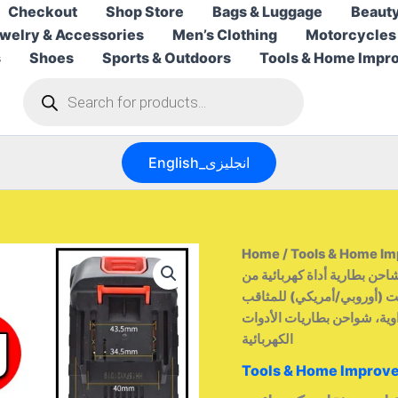
Checkout
Shop Store
Bags & Luggage
Beauty
welry & Accessories
Men’s Clothing
Motorcycles
s
Shoes
Sports & Outdoors
Tools & Home Impr
Products
search
English_انجليزى
Home
/
Tools & Home I
احن بطارية أداة كهربائية من
جماعيشاحن ماكيتا ذو دبابيس 18 فولت و21 فولت (أوروبي/أمريكي) للمثاقب
اوية، شواحن بطاريات الأدوات
الكهربائية
Tools & Home Improv