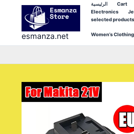
Skip
Cart
الرئيسية
to
Electronics
Je
content
selected product
esmanza.net
Women’s Clothing