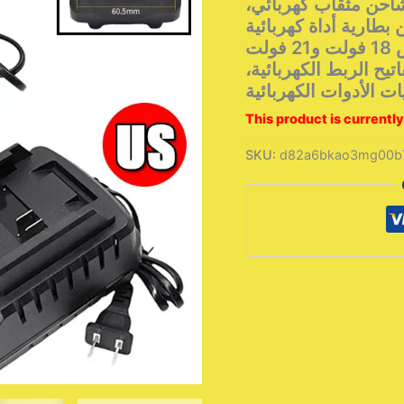
تا 18 فولت 21 فولت، شاحن مثقاب كهربائي،
بطارية أداة كهربائية
من التحرير الجماعيشاحن ماكيتا ذو دبابيس 18 فولت و21 فولت
يح الربط الكهربائية،
 الأدوات الكهربائية
This product is currently
SKU:
d82a6bkao3mg00b