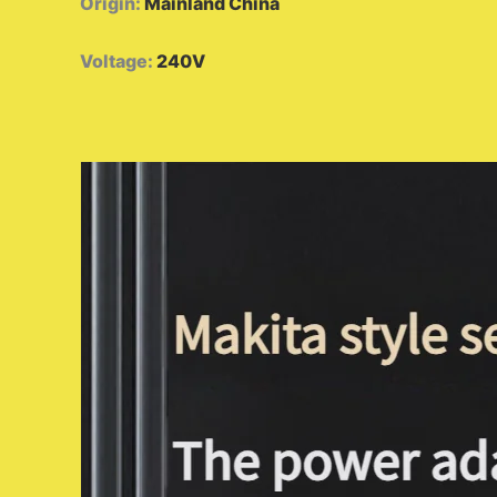
Origin
:
Mainland China
Voltage
:
240V